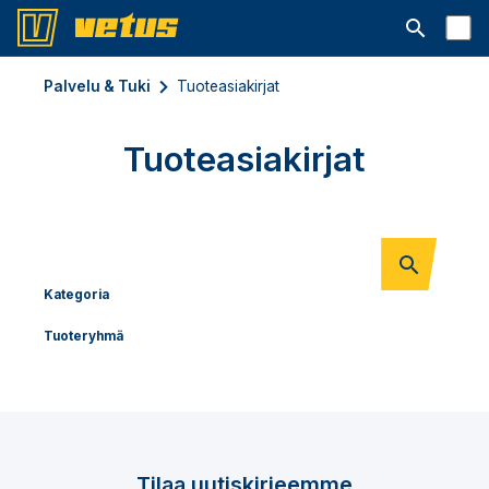
Avaa hakup
Palvelu & Tuki
Tuoteasiakirjat
Tuoteasiakirjat
Kategoria
Tuoteryhmä
Tilaa uutiskirjeemme