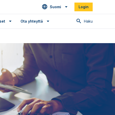
Suomi
Login
Haku
set
Ota yhteyttä