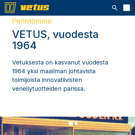
Avaa hakup
Perintömme
VETUS, vuodesta
1964
Vetuksesta on kasvanut vuodesta
1964 yksi maailman johtavista
toimijoista innovatiivisten
veneilytuotteiden parissa.