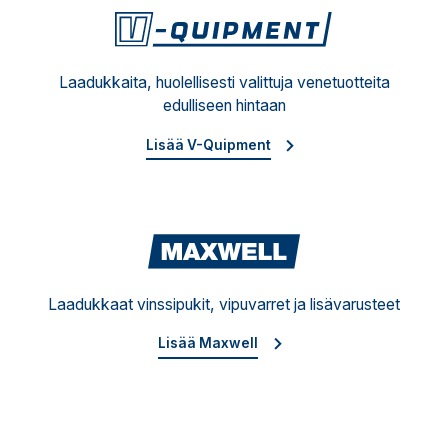
V-Qu
Laadukkaita, huolellisesti valittuja venetuotteita
edulliseen hintaan
Lisää V-Quipment
Maxw
Laadukkaat vinssipukit, vipuvarret ja lisävarusteet
Lisää Maxwell