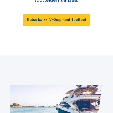
Katso kaikki V-Quipment-tuotteet