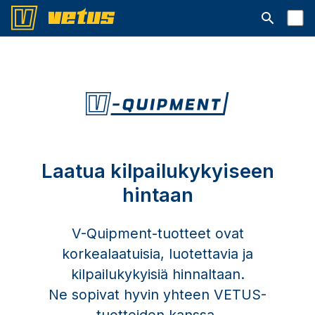
Avaa hakup
Laatua kilpailukykyiseen
hintaan
V-Quipment-tuotteet ovat
korkealaatuisia, luotettavia ja
kilpailukykyisiä hinnaltaan.
Ne sopivat hyvin yhteen VETUS-
tuotteiden kanssa.