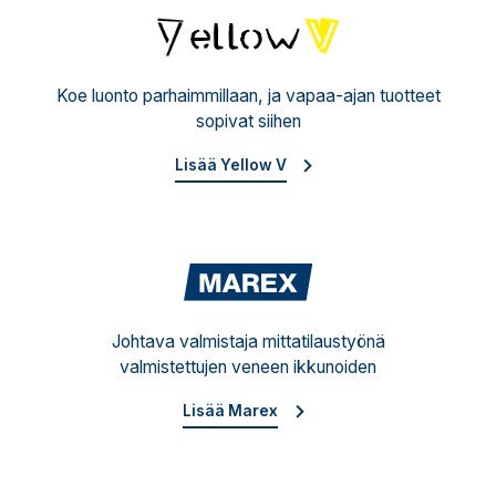
Yello
Koe luonto parhaimmillaan, ja vapaa-ajan tuotteet
sopivat siihen
Lisää Yellow V
Mare
Johtava valmistaja mittatilaustyönä
valmistettujen veneen ikkunoiden
Lisää Marex