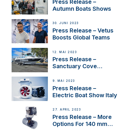
First USVs
Press Release –
Autumn Boats Shows
30. JUNI 2023
Press Release – Vetus
Boosts Global Teams
12. MAI 2023
Press Release –
Sanctuary Cove
International Boat Show
9. MAI 2023
Press Release –
Electric Boat Show Italy
27. APRIL 2023
Press Release – More
Options For 140 mm