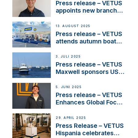
stakeholders in Europe
Press release – VETUS
and North America
appoints new branch
manager to lead
operations in France
13. AUGUST 2025
Press release – VETUS
attends autumn boat
shows
3. JULI 2025
Press release – VETUS
Maxwell sponsors US
fishing tournaments
5. JUNI 2025
Press release – VETUS
Enhances Global Focus
on Maneuvering
Systems with New
29. APRIL 2025
Sales Manager
Press Release – VETUS
Hispania celebrates