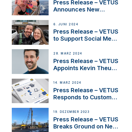
America’s Cup Role
Press Release – VETUS
Announces New
Partnership with
Acclaimed Sailing
6. JUNI 2024
YouTubers SV Delos
Press Release – VETUS
to Support Social Media
Duo’s Inspiring New
Boat Building Venture
28. MÄRZ 2024
Press Release – VETUS
Appoints Kevin Theuns
as Manager Sales for
Netherlands and
14. MÄRZ 2024
Belgium
Press Release – VETUS
Responds to Customer
Concerns Amidst
Ongoing Economic
19. DEZEMBER 2023
Uncertainty
Press Release – VETUS
Breaks Ground on New