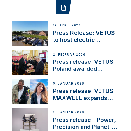
14. APRIL 2026
Press Release: VETUS
to host electric
narrowboat experience
day at the Aqueduct
2. FEBRUAR 2026
Marina
Press release: VETUS
Poland awarded
prestigious Fair Play
Company Certification
9. JANUAR 2026
with distinction
Press release: VETUS
MAXWELL expands
team to strengthen
customer support and
5. JANUAR 2026
service
Press release – Power,
Precision and Planet-