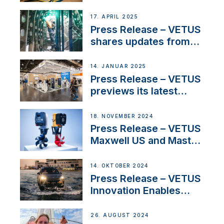
over 50 years of
innovation and
17. APRIL 2025
excellence in the
Press Release – VETUS
Iberian marine industry
shares updates from
SV Delos and their
exciting, catamaran
14. JANUAR 2025
build
Press Release – VETUS
previews its latest
Electric Propulsion
Solutions at Boot
18. NOVEMBER 2024
Düsseldorf 2025
Press Release – VETUS
Maxwell US and Mastry
Launch Factory-Backed
Thruster Installation
14. OKTOBER 2024
Program
Press Release – VETUS
Innovation Enables
CUPRA Terramar Car to
Set Sail for Exclusive
26. AUGUST 2024