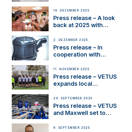
Friendly Performance;
the New VETUS E-LINE
16. DEZEMBER 2025
22 kW
Press release – A look
back at 2025 with
Sailing La Vagabonde
2. DEZEMBER 2025
Press release – In
cooperation with
NMEA®, VETUS
extends existing NMEA
11. NOVEMBER 2025
2000® PGN to include
Press release – VETUS
waterlock temperature
expands local
partnerships to inspire
next-generation talent
29. SEPTEMBER 2025
and celebrate maritime
Press release – VETUS
heritage
and Maxwell set to
connect with key
OEM’s and
9. SEPTEMBER 2025