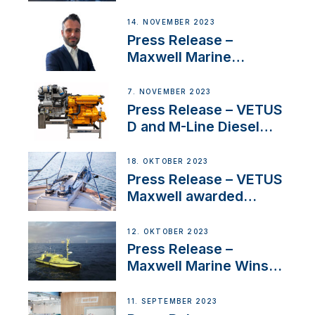
Headquarters
14. NOVEMBER 2023
Press Release –
Maxwell Marine
Welcomes New Sales
Manager for its
7. NOVEMBER 2023
Superyacht Division
Press Release – VETUS
D and M-Line Diesel
Engines Gain HVO
Approval
18. OKTOBER 2023
Press Release – VETUS
Maxwell awarded
Certified Supplier for
IBBI
12. OKTOBER 2023
Press Release –
Maxwell Marine Wins
Contract to Supply
Anchoring System for
11. SEPTEMBER 2023