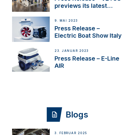
previews its latest
Electric Propulsion
Solutions at Boot
9. MAI 2023
Düsseldorf 2025
Press Release –
Electric Boat Show Italy
23. JANUAR 2023
Press Release – E-Line
AIR
Blogs
3. FEBRUAR 2025