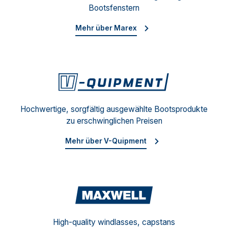
Bootsfenstern
Mehr über Marex
V-Qu
Hochwertige, sorgfältig ausgewählte Bootsprodukte
zu erschwinglichen Preisen
Mehr über V-Quipment
Maxw
High-quality windlasses, capstans