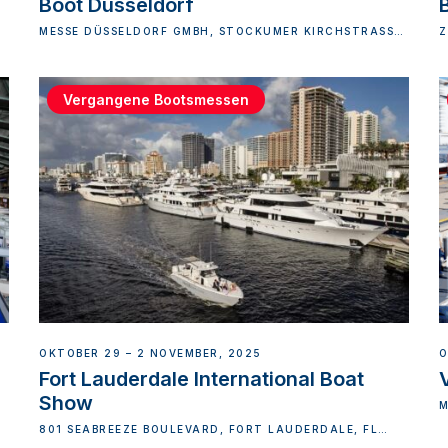
Boot Dusseldorf
MESSE DÜSSELDORF GMBH, STOCKUMER KIRCHSTRASSE, D
Z
ÜSSELDORF-DISTRICT 5, GERMANY
Vergangene Bootsmessen
OKTOBER 29 – 2 NOVEMBER, 2025
O
Fort Lauderdale International Boat
Show
M
801 SEABREEZE BOULEVARD, FORT LAUDERDALE, FL
33316, USA