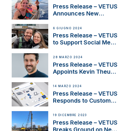
America’s Cup Role
Press Release – VETUS
Announces New
Partnership with
Acclaimed Sailing
6 GIUGNO 2024
YouTubers SV Delos
Press Release – VETUS
to Support Social Media
Duo’s Inspiring New
Boat Building Venture
28 MARZO 2024
Press Release – VETUS
Appoints Kevin Theuns
as Manager Sales for
Netherlands and
14 MARZO 2024
Belgium
Press Release – VETUS
Responds to Customer
Concerns Amidst
Ongoing Economic
19 DICEMBRE 2023
Uncertainty
Press Release – VETUS
Breaks Ground on New