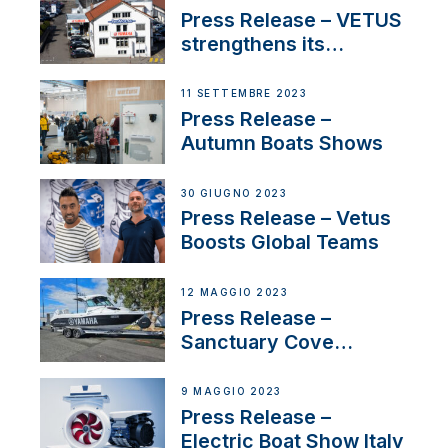
First USVs
Press Release – VETUS
strengthens its
presence in
Switzerland with new
11 SETTEMBRE 2023
distributor appointment
Press Release –
Autumn Boats Shows
30 GIUGNO 2023
Press Release – Vetus
Boosts Global Teams
12 MAGGIO 2023
Press Release –
Sanctuary Cove
International Boat Show
9 MAGGIO 2023
Press Release –
Electric Boat Show Italy