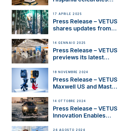
over 50 years of
innovation and
17 APRILE 2025
excellence in the
Press Release – VETUS
Iberian marine industry
shares updates from
SV Delos and their
exciting, catamaran
14 GENNAIO 2025
build
Press Release – VETUS
previews its latest
Electric Propulsion
Solutions at Boot
18 NOVEMBRE 2024
Düsseldorf 2025
Press Release – VETUS
Maxwell US and Mastry
Launch Factory-Backed
Thruster Installation
14 OTTOBRE 2024
Program
Press Release – VETUS
Innovation Enables
CUPRA Terramar Car to
Set Sail for Exclusive
26 AGOSTO 2024