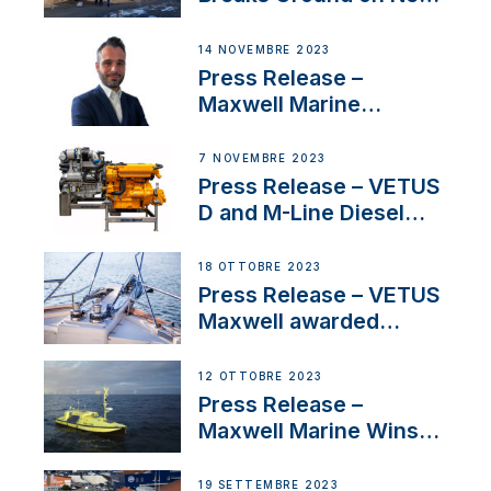
Headquarters
14 NOVEMBRE 2023
Press Release –
Maxwell Marine
Welcomes New Sales
Manager for its
7 NOVEMBRE 2023
Superyacht Division
Press Release – VETUS
D and M-Line Diesel
Engines Gain HVO
Approval
18 OTTOBRE 2023
Press Release – VETUS
Maxwell awarded
Certified Supplier for
IBBI
12 OTTOBRE 2023
Press Release –
Maxwell Marine Wins
Contract to Supply
Anchoring System for
19 SETTEMBRE 2023