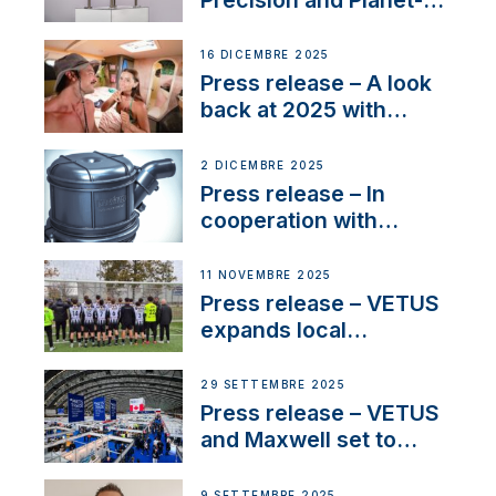
Friendly Performance;
the New VETUS E-LINE
16 DICEMBRE 2025
22 kW
Press release – A look
back at 2025 with
Sailing La Vagabonde
2 DICEMBRE 2025
Press release – In
cooperation with
NMEA®, VETUS
extends existing NMEA
11 NOVEMBRE 2025
2000® PGN to include
Press release – VETUS
waterlock temperature
expands local
partnerships to inspire
next-generation talent
29 SETTEMBRE 2025
and celebrate maritime
Press release – VETUS
heritage
and Maxwell set to
connect with key
OEM’s and
9 SETTEMBRE 2025