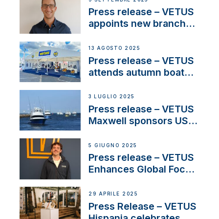
stakeholders in Europe
Press release – VETUS
and North America
appoints new branch
manager to lead
operations in France
13 AGOSTO 2025
Press release – VETUS
attends autumn boat
shows
3 LUGLIO 2025
Press release – VETUS
Maxwell sponsors US
fishing tournaments
5 GIUGNO 2025
Press release – VETUS
Enhances Global Focus
on Maneuvering
Systems with New
29 APRILE 2025
Sales Manager
Press Release – VETUS
Hispania celebrates