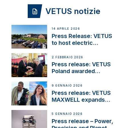
VETUS notizie
14 APRILE 2026
Press Release: VETUS
to host electric
narrowboat experience
day at the Aqueduct
2 FEBBRAIO 2026
Marina
Press release: VETUS
Poland awarded
prestigious Fair Play
Company Certification
9 GENNAIO 2026
with distinction
Press release: VETUS
MAXWELL expands
team to strengthen
customer support and
5 GENNAIO 2026
service
Press release – Power,
Precision and Planet-