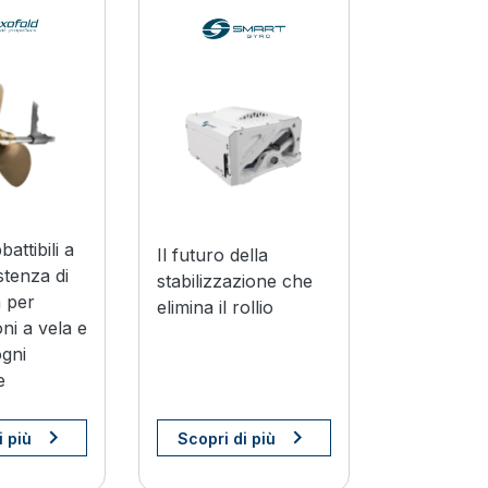
I BRANDS YANMAR
I BRANDS YANMAR
battibili a
Il futuro della
stenza di
stabilizzazione che
à per
elimina il rollio
ni a vela e
ogni
e
i più
Scopri di più