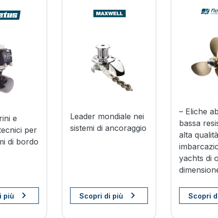
I BRANDS YANMAR
I BRANDS YANMAR
– Eliche ab
Leader mondiale nei
ini e
bassa resi
sistemi di ancoraggio
tecnici per
alta qualit
emi di bordo
imbarcazio
yachts di 
dimension
i più
Scopri di più
Scopri d