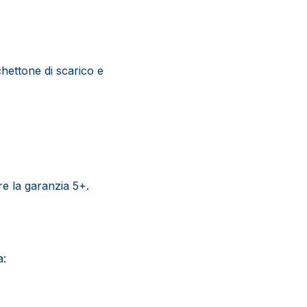
chettone di scarico e
ere la garanzia 5+.
a: