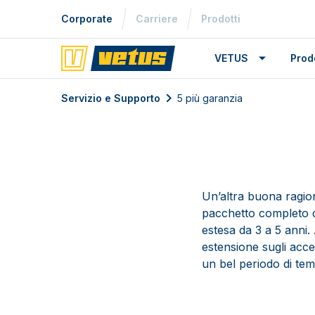
Corporate
Carriere
Prodotti
VETUS
Prodo
Servizio e Supporto
5 più garanzia
Un’altra buona ragi
pacchetto completo di
estesa da 3 a 5 anni
estensione sugli acces
un bel periodo di te