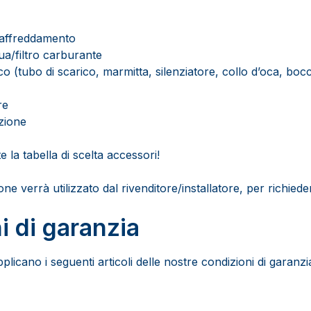
 raffreddamento
a/filtro carburante
co (tubo di scarico, marmitta, silenziatore, collo d’oca, boc
re
azione
e la tabella di scelta accessori!
ione verrà utilizzato dal rivenditore/installatore, per richied
i di garanzia
licano i seguenti articoli delle nostre condizioni di garanzi