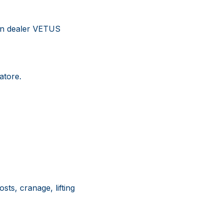
 un dealer VETUS
atore.
sts, cranage, lifting