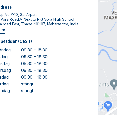
dress
p No.7-10, Sai Arpan,
 Vora Road,V Next to P G Vora High School
a road East, Thane 401107, Maharashtra, India
ute
pettider (CEST)
åndag
09:30 – 18:30
sdag
09:30 – 18:30
sdag
09:30 – 18:30
rsdag
09:30 – 18:30
edag
09:30 – 18:30
rdag
stängt
ndag
stängt