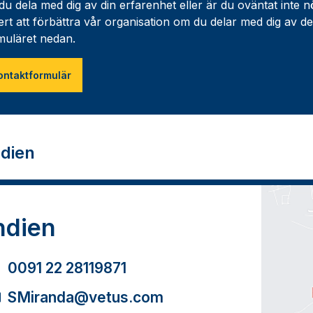
l du dela med dig av din erfarenhet eller är du oväntat inte 
ert att förbättra vår organisation om du delar med dig av d
muläret nedan.
ontaktformulär
ndien
ndien
0091 22 28119871
SMiranda@vetus.com