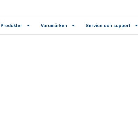
 Produkter
Varumärken
Service och support
How
to
service
your
marine
diesel
engine