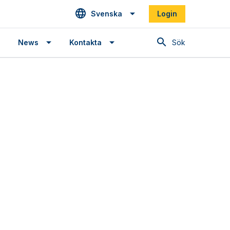
Svenska
Login
Sök
News
Kontakta
Plug-
and-
play
integration
for
electric
propulsion