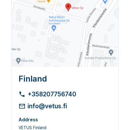
Finland
+358207756740
info@vetus.fi
Address
VETUS Finland