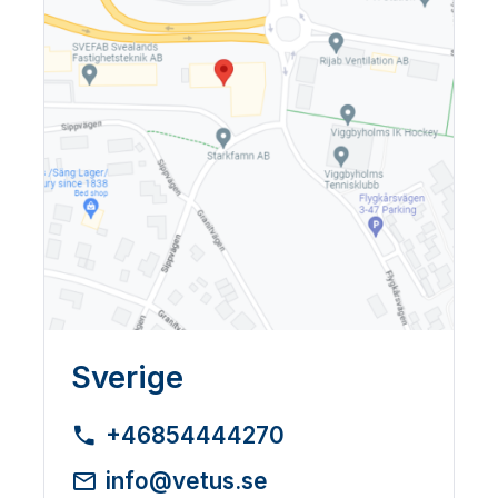
Sverige
+46854444270
info@vetus.se