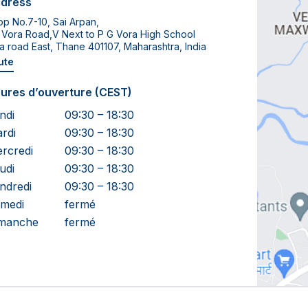
dress
p No.7-10, Sai Arpan,
 Vora Road,V Next to P G Vora High School
a road East, Thane 401107, Maharashtra, India
ute
ures d’ouverture (CEST)
ndi
09:30 – 18:30
rdi
09:30 – 18:30
rcredi
09:30 – 18:30
udi
09:30 – 18:30
ndredi
09:30 – 18:30
medi
fermé
manche
fermé