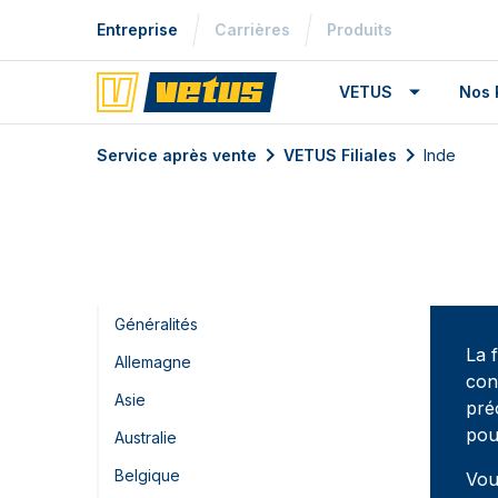
Entreprise
Carrières
Produits
VETUS
Nos 
Service après vente
VETUS Filiales
Inde
Généralités
La 
Allemagne
con
Asie
pré
pou
Australie
Belgique
Vou