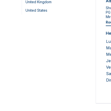
Ad
United Kingdom
Sho
United States
PG
Mir
Ro
He
Lu
Ma
Me
Je
Ve
Sa
Di