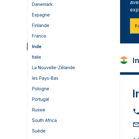
ave
Danemark
exp
Espagne
Finlande
F
France
Inde
Italie
I
La Nouvelle-Zélande
les Pays-Bas
Pologne
I
Portugal
Russie
South Africa
Suède