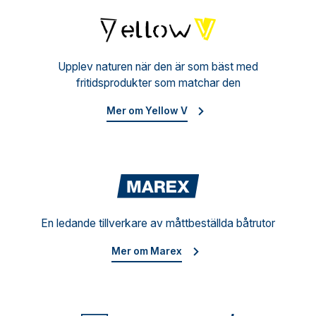
Yello
Upplev naturen när den är som bäst med
fritidsprodukter som matchar den
Mer om Yellow V
Mare
En ledande tillverkare av måttbeställda båtrutor
Mer om Marex