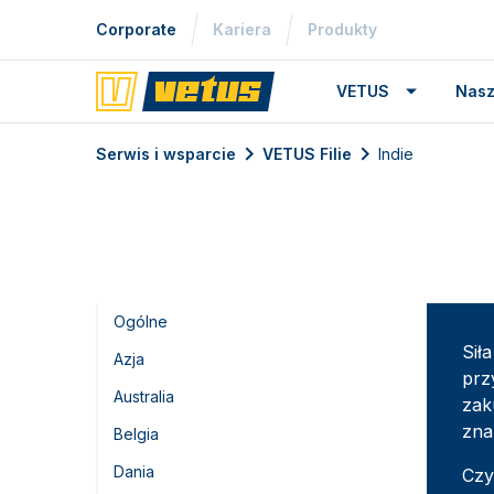
Corporate
Kariera
Produkty
VETUS
Nasz
Serwis i wsparcie
VETUS Filie
Indie
Ogólne
Sił
Azja
prz
Australia
zak
zna
Belgia
Dania
Czy