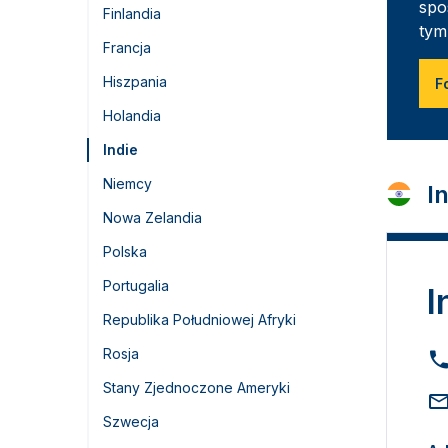
spo
Finlandia
tym
Francja
Hiszpania
F
Holandia
Indie
Niemcy
I
Nowa Zelandia
Polska
Portugalia
I
Republika Południowej Afryki
Rosja
Stany Zjednoczone Ameryki
Szwecja