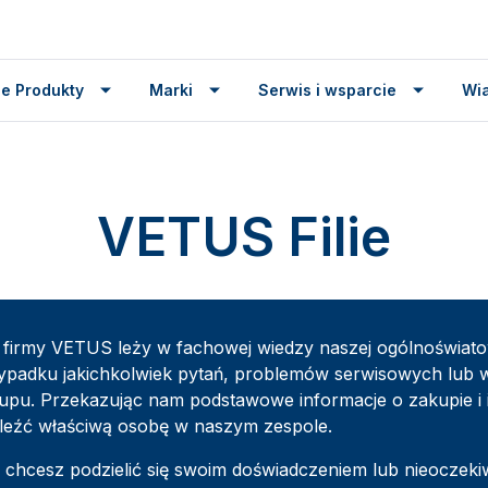
e Produkty
Marki
Serwis i wsparcie
Wi
VETUS Filie
a firmy VETUS leży w fachowej wiedzy naszej ogólnoświatow
ypadku jakichkolwiek pytań, problemów serwisowych lub w
upu. Przekazując nam podstawowe informacje o zakupie i i
leźć właściwą osobę w naszym zespole.
 chcesz podzielić się swoim doświadczeniem lub nieoczekiw