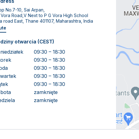
dress
p No.7-10, Sai Arpan,
 Vora Road,V Next to P G Vora High School
a road East, Thane 401107, Maharashtra, India
ute
dziny otwarcia (CEST)
niedziałek
09:30 – 18:30
orek
09:30 – 18:30
oda
09:30 – 18:30
wartek
09:30 – 18:30
ątek
09:30 – 18:30
bota
zamknięte
edziela
zamknięte