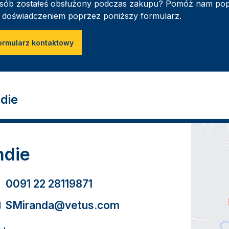
sób zostałeś obsłużony podczas zakupu? Pomóż nam popraw
 doświadczeniem poprzez poniższy formularz.
ormularz kontaktowy
ndie
ndie
0091 22 28119871
SMiranda@vetus.com