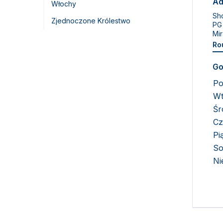
Ad
Włochy
Sho
Zjednoczone Królestwo
PG
Mir
Ro
Go
Po
Wt
Śr
Cz
Pi
So
Ni