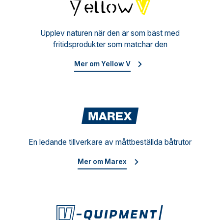
Yello
Upplev naturen när den är som bäst med
fritidsprodukter som matchar den
Mer om Yellow V
Mare
En ledande tillverkare av måttbeställda båtrutor
Mer om Marex
V-Qu