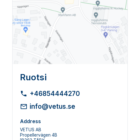
Ruotsi
+46854444270
info@vetus.se
Address
VETUS AB
Propellervägen 4B