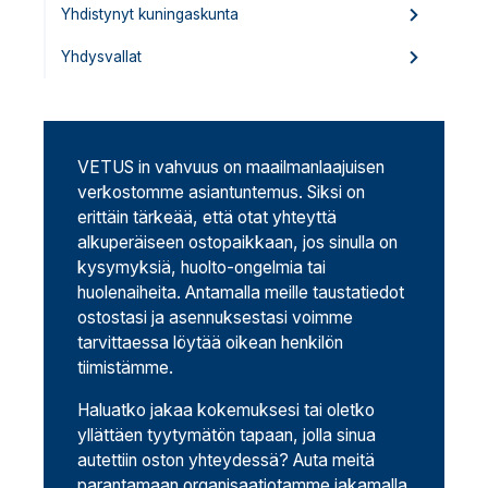
Yhdistynyt kuningaskunta
Yhdysvallat
VETUS in vahvuus on maailmanlaajuisen
verkostomme asiantuntemus. Siksi on
erittäin tärkeää, että otat yhteyttä
alkuperäiseen ostopaikkaan, jos sinulla on
kysymyksiä, huolto-ongelmia tai
huolenaiheita. Antamalla meille taustatiedot
ostostasi ja asennuksestasi voimme
tarvittaessa löytää oikean henkilön
tiimistämme.
Haluatko jakaa kokemuksesi tai oletko
yllättäen tyytymätön tapaan, jolla sinua
autettiin oston yhteydessä? Auta meitä
parantamaan organisaatiotamme jakamalla