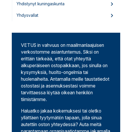
Yhdistynyt kuningaskunta
Yhdysvallat
VETUS in vahvuus on maailmanlaajuisen
verkostomme asiantuntemus. Siksi on
erittäin tärkeää, että otat yhteyttä
alkuperäiseen ostopaikkaan, jos sinulla on
kysymyksiä, huolto-ongelmia tai
huolenaiheita. Antamalla meille taustatiedot
ostostasi ja asennuksestasi voimme
tarvittaessa löytää oikean henkilön
tiimistämme.
Haluatko jakaa kokemuksesi tai oletko
yllättäen tyytymätön tapaan, jolla sinua
autettiin oston yhteydessä? Auta meitä
parantamaan organisaatiotamme jakamalla