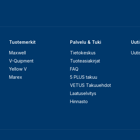
Tuotemerkit
Palvelu & Tuki
Uuti
Maxwell
Tietokeskus
Uuti
V-Quipment
Tuoteasiakirjat
Yellow V
FAQ
Marex
5 PLUS takuu
VETUS Takuuehdot
Laatuselvitys
Hinnasto