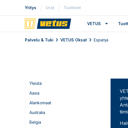
Yritys
Urat
Tuotteet
VETUS
Tuo
Palvelu & Tuki
VETUS Oksat
Espanja
Yleistä
VET
Aasia
yht
Alankomaat
Ant
tii
Australia
Belgia
Hal