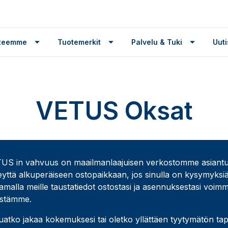
tteemme
Tuotemerkit
Palvelu & Tuki
Uuti
VETUS Oksat
US in vahvuus on maailmanlaajuisen verkostomme asiantunte
eyttä alkuperäiseen ostopaikkaan, jos sinulla on kysymyksiä
amalla meille taustatiedot ostostasi ja asennuksestasi voimm
mistämme.
uatko jakaa kokemuksesi tai oletko yllättäen tyytymätön tapa