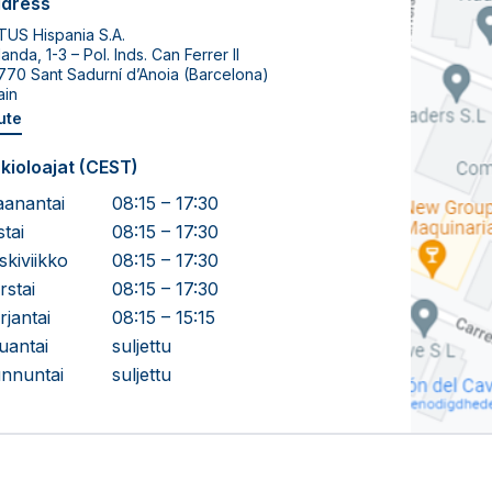
dress
TUS Hispania S.A.
anda, 1-3 – Pol. Inds. Can Ferrer II
70 Sant Sadurní d’Anoia (Barcelona)
ain
ute
kioloajat (CEST)
anantai
08:15 – 17:30
stai
08:15 – 17:30
skiviikko
08:15 – 17:30
rstai
08:15 – 17:30
rjantai
08:15 – 15:15
uantai
suljettu
nnuntai
suljettu