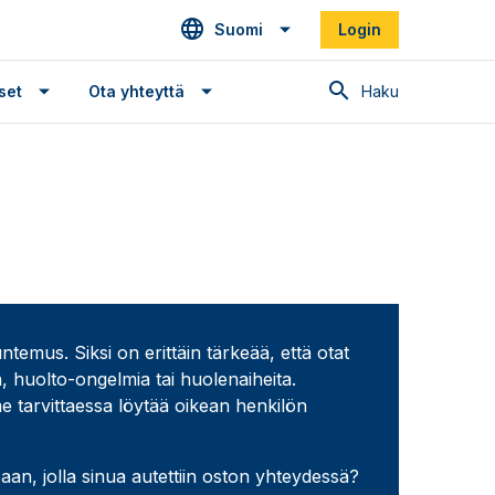
Suomi
Login
Haku
set
Ota yhteyttä
mus. Siksi on erittäin tärkeää, että otat
, huolto-ongelmia tai huolenaiheita.
e tarvittaessa löytää oikean henkilön
an, jolla sinua autettiin oston yhteydessä?