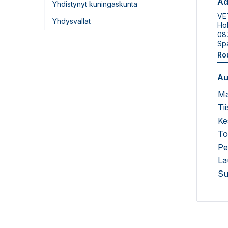
Ad
Yhdistynyt kuningaskunta
VE
Yhdysvallat
Hol
087
Sp
Ro
Au
Ma
Tii
Ke
To
Pe
La
Su