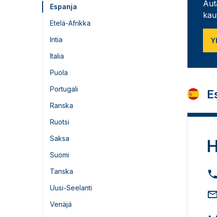
Aut
Espanja
kau
Etelä-Afrikka
Intia
Y
Italia
Puola
Portugali
E
Ranska
Ruotsi
Saksa
H
Suomi
Tanska
Uusi-Seelanti
Venäjä