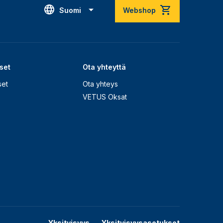
Suomi
Webshop
set
Ota yhteyttä
set
Ota yhteys
VETUS Oksat
Yksityisyys
Yksityisyysasetukset