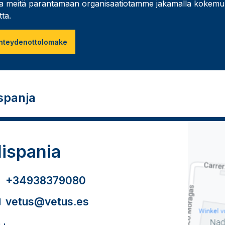
a meitä parantamaan organisaatiotamme jakamalla kokemu
tta.
hteydenottolomake
spanja
ispania
+34938379080
vetus@vetus.es