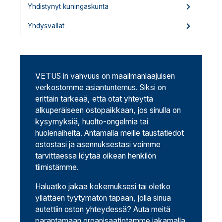
Yhdistynyt kuningaskunta
Yhdysvallat
VETUS in vahvuus on maailmanlaajuisen
verkostomme asiantuntemus. Siksi on
erittäin tärkeää, että otat yhteyttä
alkuperäiseen ostopaikkaan, jos sinulla on
kysymyksiä, huolto-ongelmia tai
huolenaiheita. Antamalla meille taustatiedot
ostostasi ja asennuksestasi voimme
tarvittaessa löytää oikean henkilön
tiimistämme.
Haluatko jakaa kokemuksesi tai oletko
yllättäen tyytymätön tapaan, jolla sinua
autettiin oston yhteydessä? Auta meitä
parantamaan organisaatiotamme jakamalla