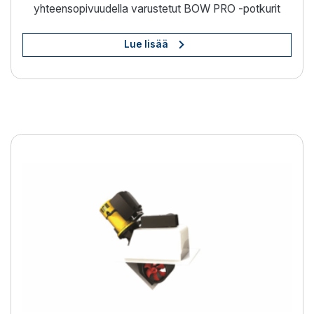
yhteensopivuudella varustetut BOW PRO -potkurit
Lue lisää
Vaivaton veneen ohjaus