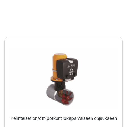
Vaivaton veneen ohjaus
Perinteiset on/off-potkurit jokapäiväiseen ohjaukseen