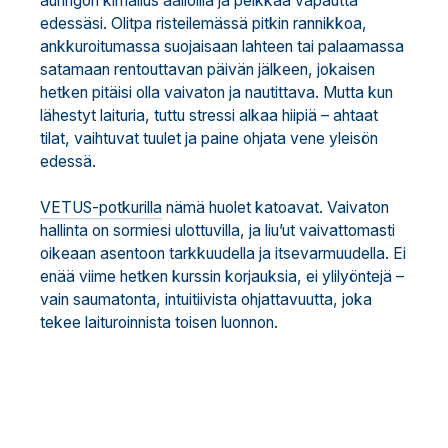
auringon kimallus aalloilla ja pelkkää vapautta
edessäsi. Olitpa risteilemässä pitkin rannikkoa,
ankkuroitumassa suojaisaan lahteen tai palaamassa
satamaan rentouttavan päivän jälkeen, jokaisen
hetken pitäisi olla vaivaton ja nautittava. Mutta kun
lähestyt laituria, tuttu stressi alkaa hiipiä – ahtaat
tilat, vaihtuvat tuulet ja paine ohjata vene yleisön
edessä.
VETUS-potkurilla
nämä huolet katoavat. Vaivaton
hallinta on sormiesi ulottuvilla, ja liu’ut vaivattomasti
oikeaan asentoon tarkkuudella ja itsevarmuudella. Ei
enää viime hetken kurssin korjauksia, ei ylilyöntejä –
vain saumatonta, intuitiivista ohjattavuutta, joka
tekee laituroinnista toisen luonnon.