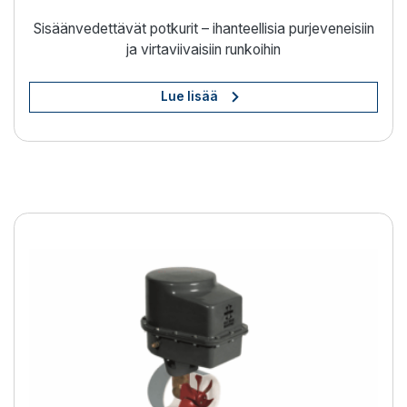
Sisäänvedettävät potkurit – ihanteellisia purjeveneisiin
ja virtaviivaisiin runkoihin
Lue lisää
Vaivaton veneen ohjaus