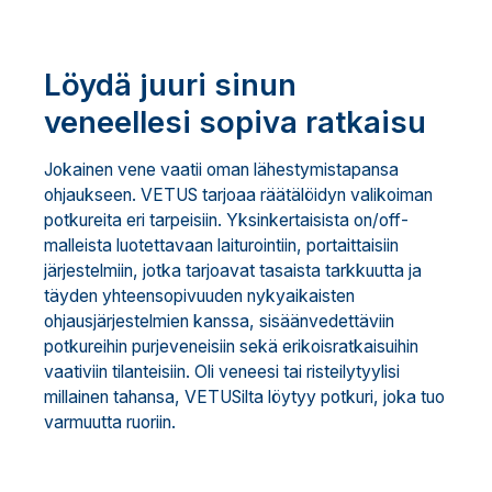
Löydä juuri sinun
veneellesi sopiva ratkaisu
Jokainen vene vaatii oman lähestymistapansa
ohjaukseen. VETUS tarjoaa räätälöidyn valikoiman
potkureita eri tarpeisiin. Yksinkertaisista on/off-
malleista luotettavaan laiturointiin, portaittaisiin
järjestelmiin, jotka tarjoavat tasaista tarkkuutta ja
täyden yhteensopivuuden nykyaikaisten
ohjausjärjestelmien kanssa, sisäänvedettäviin
potkureihin purjeveneisiin sekä erikoisratkaisuihin
vaativiin tilanteisiin. Oli veneesi tai risteilytyylisi
millainen tahansa, VETUSilta löytyy potkuri, joka tuo
varmuutta ruoriin.