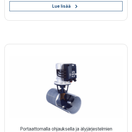
Lue lisää
Vaivaton veneen ohjaus
Portaattomalla ohjauksella ja älyjärjestelmien