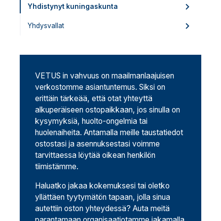
Yhdistynyt kuningaskunta
Yhdysvallat
VETUS in vahvuus on maailmanlaajuisen
verkostomme asiantuntemus. Siksi on
erittäin tärkeää, että otat yhteyttä
alkuperäiseen ostopaikkaan, jos sinulla on
kysymyksiä, huolto-ongelmia tai
huolenaiheita. Antamalla meille taustatiedot
ostostasi ja asennuksestasi voimme
tarvittaessa löytää oikean henkilön
tiimistämme.
Haluatko jakaa kokemuksesi tai oletko
yllättäen tyytymätön tapaan, jolla sinua
autettiin oston yhteydessä? Auta meitä
parantamaan organisaatiotamme jakamalla