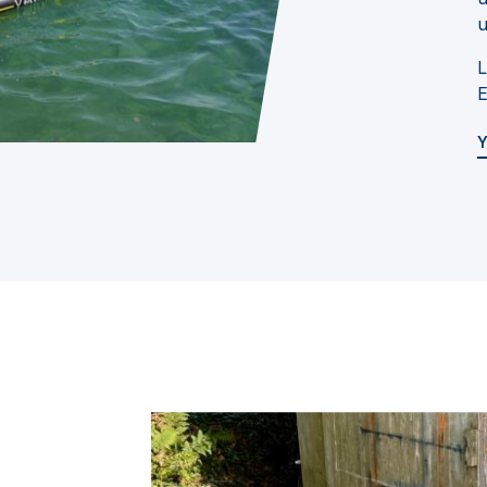
u
L
E
Y