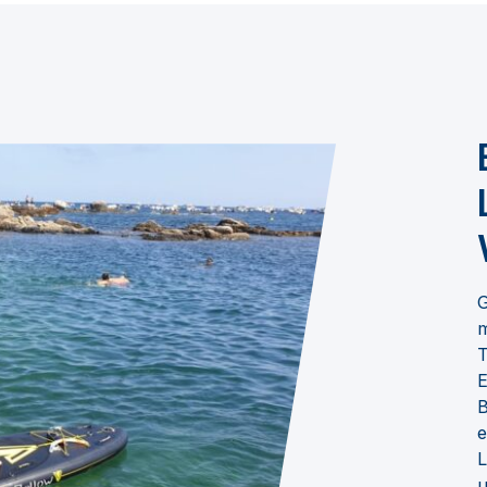
G
m
T
E
B
e
L
u