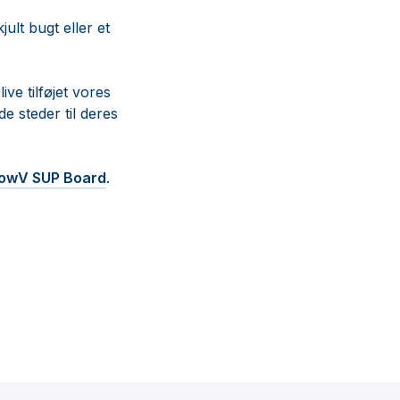
ult bugt eller et
ive tilføjet vores
e steder til deres
lowV SUP Board
.