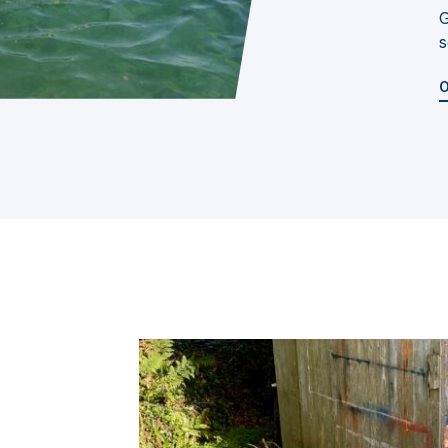
G
s
O