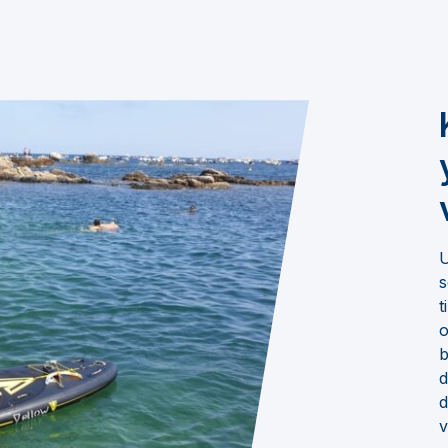
U
s
t
o
b
d
d
v