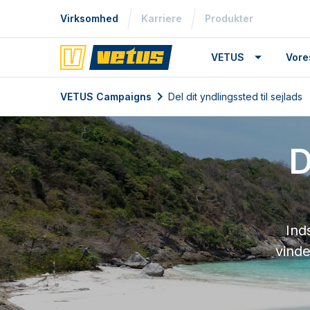
Virksomhed
Karriere
Produkter
VETUS
Vore
VETUS Campaigns
Del dit yndlingssted til sejlads
D
Ind
vinde