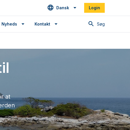
Dansk
Login
Søg
Nyheds
Kontakt
il
r at
verden