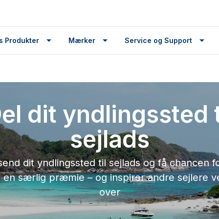
s Produkter
Mærker
Service og Support
el dit yndlingssted t
sejlads
send dit yndlingssted til sejlads og få chancen fo
 en særlig præmie – og inspirer andre sejlere 
over