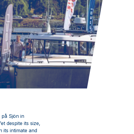
t på Sjön in
 despite its size,
 its intimate and