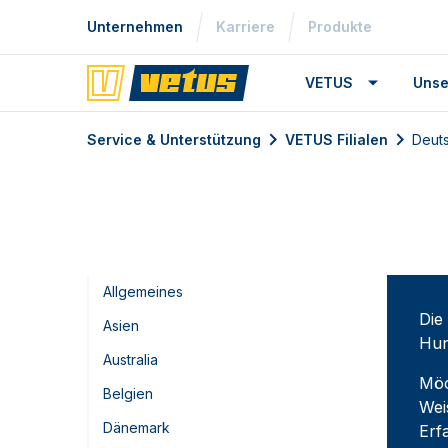
Unternehmen
Karriere
Produkte
VETUS
Unse
Service & Unterstützung
VETUS Filialen
Deut
Allgemeines
Die
Asien
Hun
Australia
Möc
Belgien
Wei
Dänemark
Erf