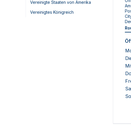
Off
Vereinigte Staaten von Amerika
Am 
Po
Vereinigtes Königreich
Cit
De
Ro
Öf
Mo
Di
Mi
Do
Fr
Sa
So