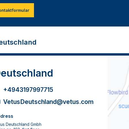
ontaktformular
eutschland
eutschland
+4943197997715
VetusDeutschland@vetus.com
dress
tus Deutschland Gmbh