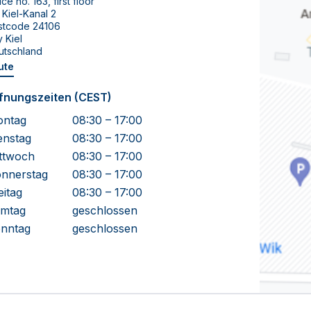
ice no. 163, first floor
Kiel-Kanal 2
stcode 24106
y Kiel
utschland
ute
fnungszeiten (CEST)
ntag
08:30 – 17:00
enstag
08:30 – 17:00
ttwoch
08:30 – 17:00
nnerstag
08:30 – 17:00
eitag
08:30 – 17:00
mtag
geschlossen
nntag
geschlossen