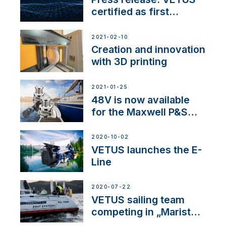
certified as first
Thruster Integrator for
NMEA 2000
2021-02-10
Creation and innovation
with 3D printing
2021-01-25
48V is now available
for the Maxwell P&S
range
2020-10-02
VETUS launches the E-
Line
2020-07-22
VETUS sailing team
competing in „Maristo
Cup”