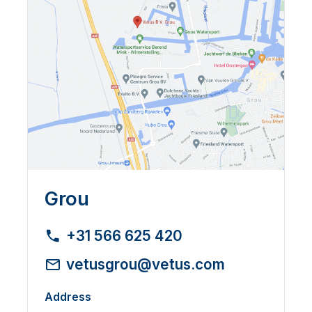
Grou
+31 566 625 420
vetusgrou@vetus.com
Address