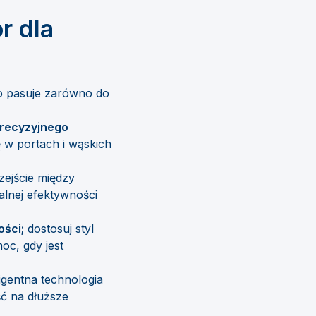
r dla
 pasuje zarówno do
precyzyjnego
 w portach i wąskich
ejście między
lnej efektywności
ości;
dostosuj styl
oc, gdy jest
ligentna technologia
ść na dłuższe