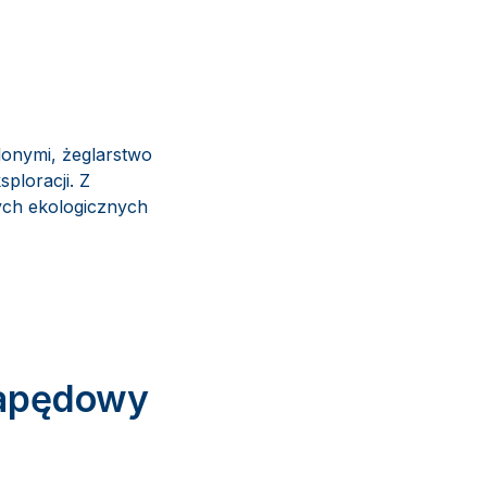
lonymi, żeglarstwo
ploracji. Z
ych ekologicznych
napędowy