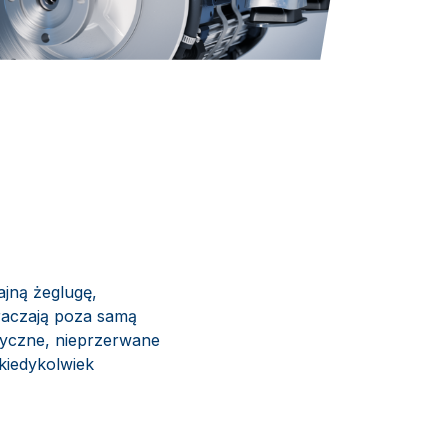
jną żeglugę,
raczają poza samą
ntyczne, nieprzerwane
 kiedykolwiek