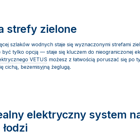
 strefy zielone
ęcej szlaków wodnych staje się wyznaczonymi strefami zie
 być tylko opcją — staje się kluczem do nieograniczonej eks
ektrycznego VETUS
możesz z łatwością poruszać się po t
ię cichą, bezemisyjną żeglugą.
ealny elektryczny system 
 łodzi