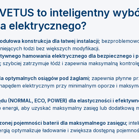
VETUS to inteligentny wybó
a elektrycznego?
modułowa konstrukcja dla łatwej instalacji;
bezproblemowo
tniejących łodzi bez większych modyfikacji.
ktywnego hamowania elektrycznego dla bezpiecznego i 
;
szybciej zatrzymuje łódź i zapewnia maksymalną kontrolę
dla optymalnych osiągów pod żaglami;
zapewnia płynne prz
napędem elektrycznym przy minimalnym oporze i maksyma
ędu (NORMAL, ECO, POWER) dla elastyczności i efektywn
ie energii, aby uzyskać maksymalny zasięg lub dodatkową m
zonej pojemności baterii dla maksymalnego zasięgu;
inte
rgią optymalizuje ładowanie i zwiększa dostępną pojemno