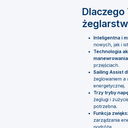
Dlaczego 
żeglarstw
Inteligentna i 
nowych, jak i is
Technologia a
manewrowania
przejściach.
Sailing Assist 
żeglowaniem a 
energetycznej.
Trzy tryby nap
żeglugi i zużyc
potrzebna.
Funkcja zwięks
zarządzania ene
podróże.