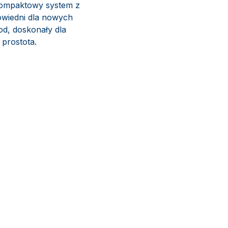
kompaktowy system z
owiedni dla nowych
od, doskonały dla
 prostota.
ktryczne