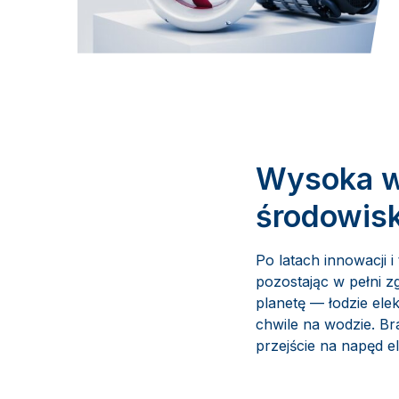
Wysoka w
środowisk
Po latach innowacji
pozostając w pełni 
planetę — łodzie ele
chwile na wodzie. Bra
przejście na napęd e