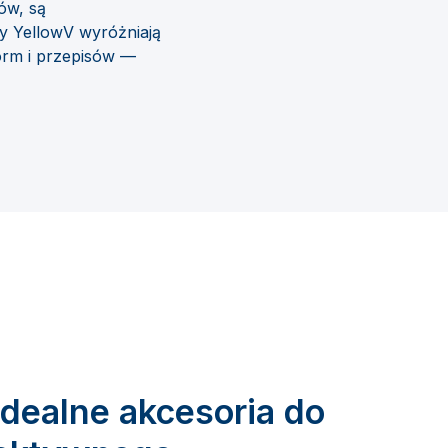
ów, są
y YellowV wyróżniają
norm i przepisów —
Idealne akcesoria do