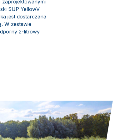
ie zaprojektowanymi
eski SUP YellowV
ka jest dostarczana
ą. W zestawie
dporny 2-litrowy