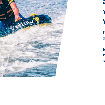
F
d
—
t
n
s