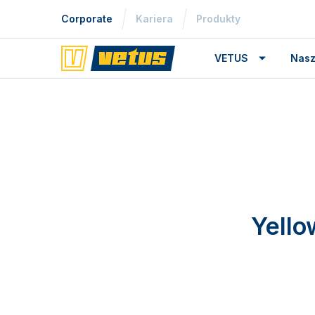
Corporate
Kariera
Produkty
VETUS
Nasz
Yell