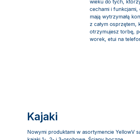
wieku do tych, którz
cechami i funkcjami
mają wytrzymałą kons
z całym osprzętem, 
otrzymujesz torbę, 
worek, etui na telefo
Kajaki
Nowymi produktami w asortymencie YellowV s
kajaki 1-, 2- i 3-osobowe. Ściany boczne