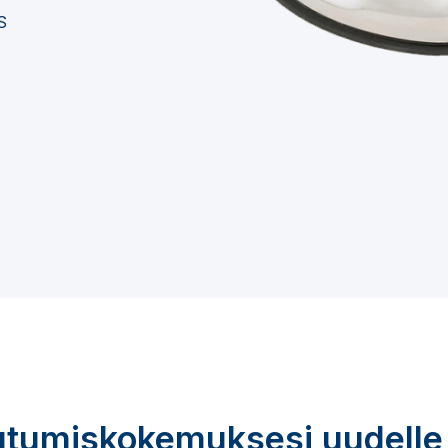
S
utumiskokemuksesi uudelle 