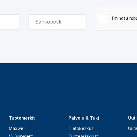
Tuotemerkit
Palvelu & Tuki
Uuti
Maxwell
Tietokeskus
Uuti
V-Quipment
Tuoteasiakirjat