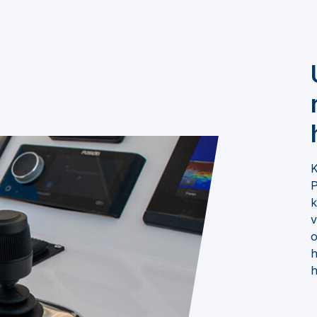
K
P
k
v
o
h
h