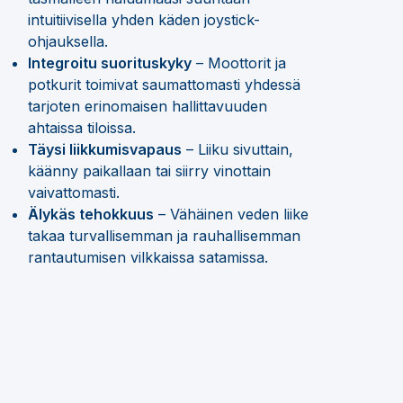
intuitiivisella yhden käden joystick-
ohjauksella.
Integroitu suorituskyky
– Moottorit ja
potkurit toimivat saumattomasti yhdessä
tarjoten erinomaisen hallittavuuden
ahtaissa tiloissa.
Täysi liikkumisvapaus
– Liiku sivuttain,
käänny paikallaan tai siirry vinottain
vaivattomasti.
Älykäs tehokkuus
– Vähäinen veden liike
takaa turvallisemman ja rauhallisemman
rantautumisen vilkkaissa satamissa.