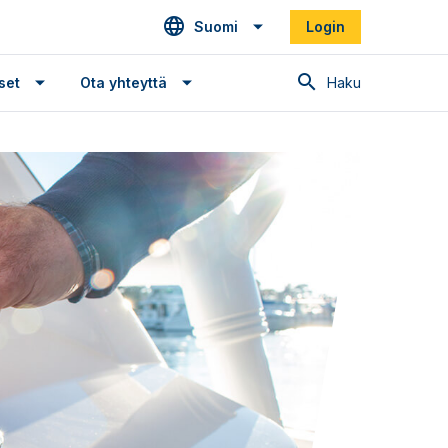
Suomi
Login
Haku
set
Ota yhteyttä