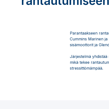
rantautumisee
Parantaakseen rantau
Cummins Marinen ja 
sisämoottorit ja Glend
Järjestelmä yhdistää
mikä tekee rantautumi
stressittömämpää.