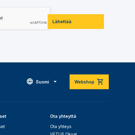
Lähettää
Suomi
Webshop
set
Ota yhteyttä
set
Ota yhteys
VETUS Oksat