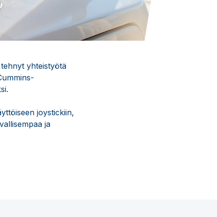
tehnyt yhteistyötä
 Cummins-
si.
töiseen joystickiin,
vallisempaa ja