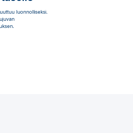
ttuu luonnolliseksi.
sujuvan
uksen.