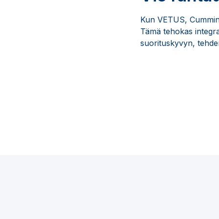
Kun VETUS, Cummins M
Tämä tehokas integraa
suorituskyvyn, tehde