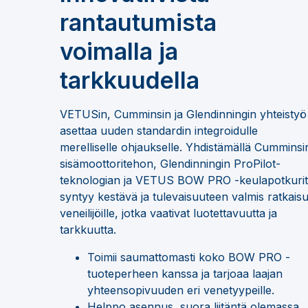
rantautumista
voimalla ja
tarkkuudella
VETUSin, Cumminsin ja Glendinningin yhteistyö
asettaa uuden standardin integroidulle
merelliselle ohjaukselle. Yhdistämällä Cumminsi
sisämoottoritehon, Glendinningin ProPilot-
teknologian ja VETUS BOW PRO -keulapotkurit
syntyy kestävä ja tulevaisuuteen valmis ratkais
veneilijöille, jotka vaativat luotettavuutta ja
tarkkuutta.
Toimii saumattomasti koko BOW PRO -
tuoteperheen kanssa ja tarjoaa laajan
yhteensopivuuden eri venetyypeille.
Helppo asennus, suora liitäntä olemassa