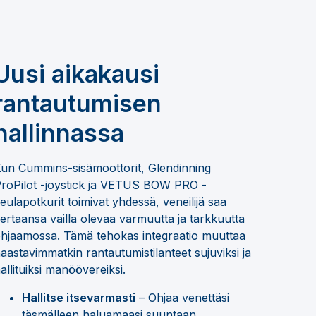
Uusi aikakausi
rantautumisen
hallinnassa
un Cummins-sisämoottorit, Glendinning
roPilot -joystick ja VETUS BOW PRO -
eulapotkurit toimivat yhdessä, veneilijä saa
ertaansa vailla olevaa varmuutta ja tarkkuutta
hjaamossa. Tämä tehokas integraatio muuttaa
aastavimmatkin rantautumistilanteet sujuviksi ja
allituiksi manöövereiksi.
Hallitse itsevarmasti
– Ohjaa venettäsi
täsmälleen haluamaasi suuntaan