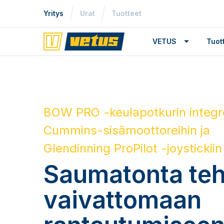
Yritys
Urat
Tuotteet
VETUS
Tuo
BOW PRO -keulapotkurin integro
Cummins-sisämoottoreihin ja
Glendinning ProPilot -joystickiin
Saumatonta te
vaivattomaan