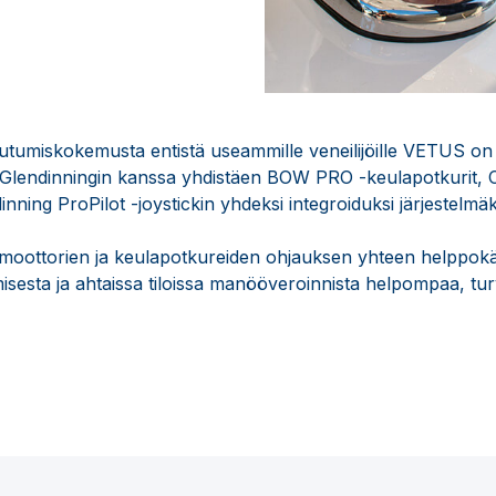
n
tumiskokemusta entistä useammille veneilijöille VETUS on 
Glendinningin kanssa yhdistäen BOW PRO -keulapotkurit,
inning ProPilot -joystickin yhdeksi integroiduksi järjestelmäk
 moottorien ja keulapotkureiden ohjauksen yhteen helppokäyt
sesta ja ahtaissa tiloissa manööveroinnista helpompaa, tur