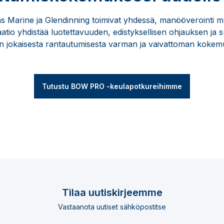
arine ja Glendinning toimivat yhdessä, manööverointi muu
tio yhdistää luotettavuuden, edistyksellisen ohjauksen ja 
n jokaisesta rantautumisesta varman ja vaivattoman kokem
Tutustu BOW PRO -keulapotkureihimme
Tilaa uutiskirjeemme
Vastaanota uutiset sähköpostitse