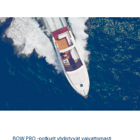
BOW PRO -potkurit yhdistyvät vaivattomasti