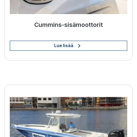
Cummins-sisämoottorit
Lue lisää
BOW PRO -potkurit