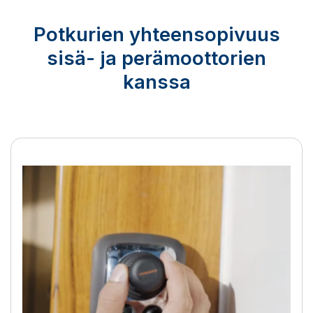
Potkurien yhteensopivuus
sisä- ja perämoottorien
kanssa
BOW PRO -potkurit