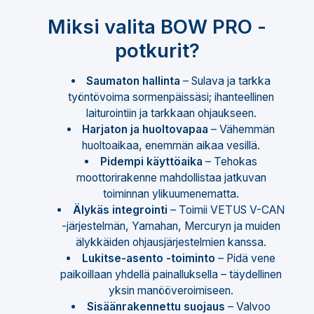
Miksi valita BOW PRO -
potkurit?
Saumaton hallinta
– Sulava ja tarkka
työntövoima sormenpäissäsi; ihanteellinen
laiturointiin ja tarkkaan ohjaukseen.
Harjaton ja huoltovapaa
– Vähemmän
huoltoaikaa, enemmän aikaa vesillä.
Pidempi käyttöaika
– Tehokas
moottorirakenne mahdollistaa jatkuvan
toiminnan ylikuumenematta.
Älykäs integrointi
– Toimii VETUS V-CAN
-järjestelmän, Yamahan, Mercuryn ja muiden
älykkäiden ohjausjärjestelmien kanssa.
Lukitse-asento -toiminto
– Pidä vene
paikoillaan yhdellä painalluksella – täydellinen
yksin manööveroimiseen.
Sisäänrakennettu suojaus
– Valvoo