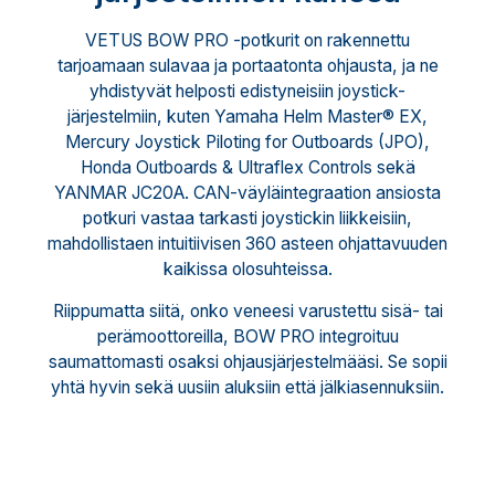
VETUS BOW PRO -potkurit on rakennettu
tarjoamaan sulavaa ja portaatonta ohjausta, ja ne
yhdistyvät helposti edistyneisiin joystick-
järjestelmiin, kuten Yamaha Helm Master® EX,
Mercury Joystick Piloting for Outboards (JPO),
Honda Outboards & Ultraflex Controls sekä
YANMAR JC20A. CAN-väyläintegraation ansiosta
potkuri vastaa tarkasti joystickin liikkeisiin,
mahdollistaen intuitiivisen 360 asteen ohjattavuuden
kaikissa olosuhteissa.
Riippumatta siitä, onko veneesi varustettu sisä- tai
perämoottoreilla, BOW PRO integroituu
saumattomasti osaksi ohjausjärjestelmääsi. Se sopii
yhtä hyvin sekä uusiin aluksiin että jälkiasennuksiin.