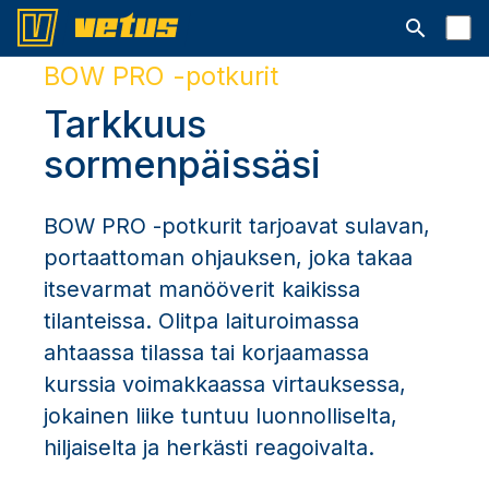
Avaa hakup
BOW PRO -potkurit
Tarkkuus
sormenpäissäsi
BOW PRO -potkurit tarjoavat sulavan,
portaattoman ohjauksen, joka takaa
itsevarmat manööverit kaikissa
tilanteissa. Olitpa laituroimassa
ahtaassa tilassa tai korjaamassa
kurssia voimakkaassa virtauksessa,
jokainen liike tuntuu luonnolliselta,
hiljaiselta ja herkästi reagoivalta.