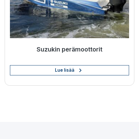
Suzukin perämoottorit
Lue lisää