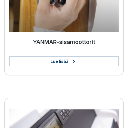
YANMAR-sisämoottorit
Lue lisää
BOW PRO -potkurit