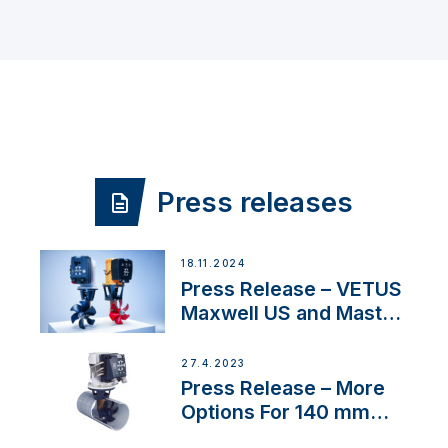
Press releases
18.11.2024
Press Release – VETUS
Maxwell US and Mastry
Launch Factory-Backed
Thruster Installation
27.4.2023
Program
Press Release – More
Options For 140 mm
Tunnels