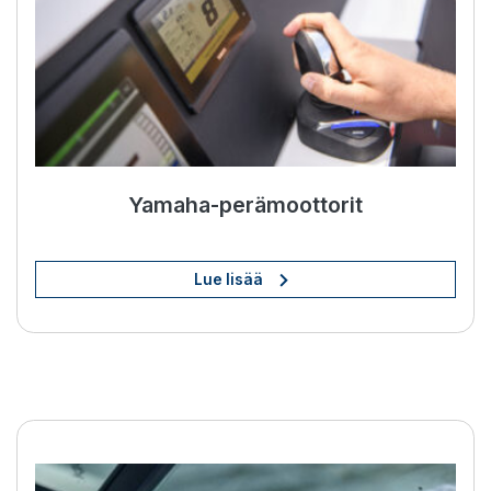
Yamaha-perämoottorit
Lue lisää
BOW PRO -potkurit