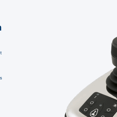
n
t
rs