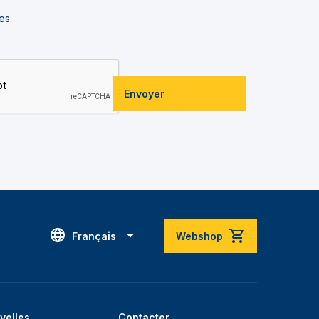
es.
Envoyer
Français
Webshop
velles
Contacter