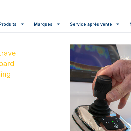
Produits
Marques
Service après vente
trave
oard
ning
s