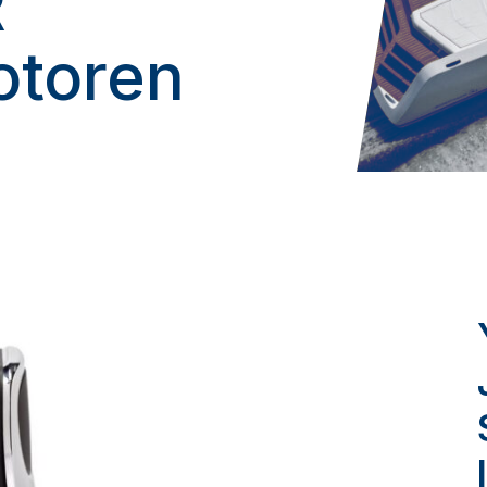
R
otoren