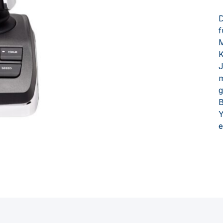
f
M
K
J
m
g
B
Y
e