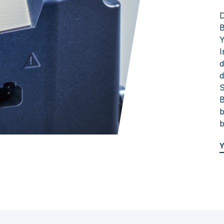
D
B
Y
I
d
d
S
B
b
b