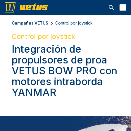
Abrir la ba
Campañas VETUS
Control por joystick
Control por joystick
Integración de
propulsores de proa
VETUS BOW PRO con
motores intraborda
YANMAR