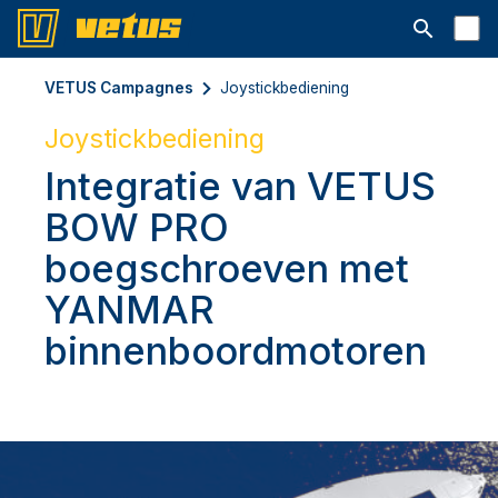
Open searc
VETUS Campagnes
Joystickbediening
Joystickbediening
Integratie van VETUS
BOW PRO
boegschroeven met
YANMAR
binnenboordmotoren