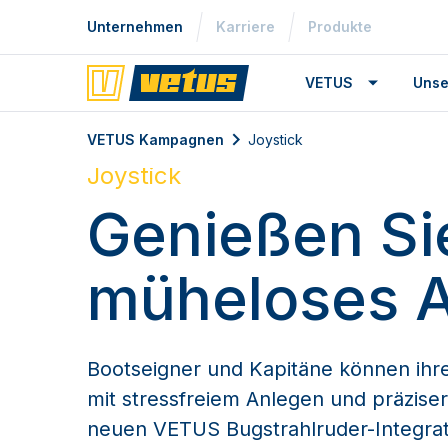
Unternehmen
Karriere
Produkte
VETUS
Unse
VETUS Kampagnen
Joystick
Joystick
Genießen Si
müheloses 
Bootseigner und Kapitäne können ihr
mit stressfreiem Anlegen und präzise
neuen VETUS Bugstrahlruder-Integra