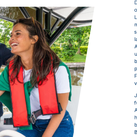
D
o
L
m
s
l
A
u
b
p
F
v
J
f
A
h
b
B