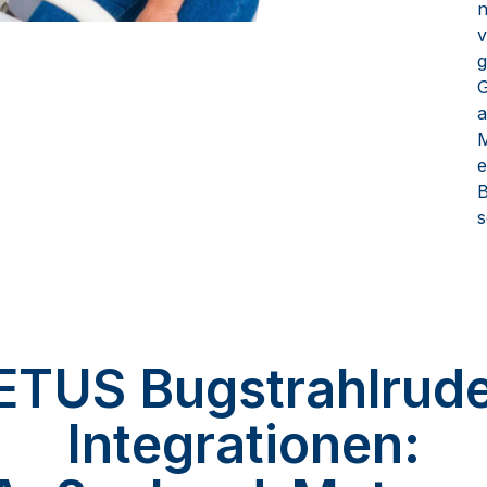
n
v
g
G
M
e
B
s
ETUS Bugstrahlrude
Integrationen: