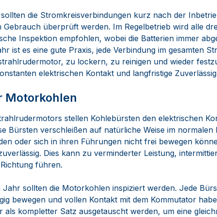
n sollten die Stromkreisverbindungen kurz nach der Inbetr
Gebrauch überprüft werden. Im Regelbetrieb wird alle dre
sche Inspektion empfohlen, wobei die Batterien immer abg
hr ist es eine gute Praxis, jede Verbindung im gesamten St
strahlrudermotor, zu lockern, zu reinigen und wieder festz
onstanten elektrischen Kontakt und langfristige Zuverlässigk
r Motorkohlen
rahlrudermotors stellen Kohlebürsten den elektrischen Ko
e Bürsten verschleißen auf natürliche Weise im normalen 
en oder sich in ihren Führungen nicht frei bewegen könne
erlässig. Dies kann zu verminderter Leistung, intermitti
 Richtung führen.
Jahr sollten die Motorkohlen inspiziert werden. Jede Bürst
ngig bewegen und vollen Kontakt mit dem Kommutator habe
r als kompletter Satz ausgetauscht werden, um eine gleic