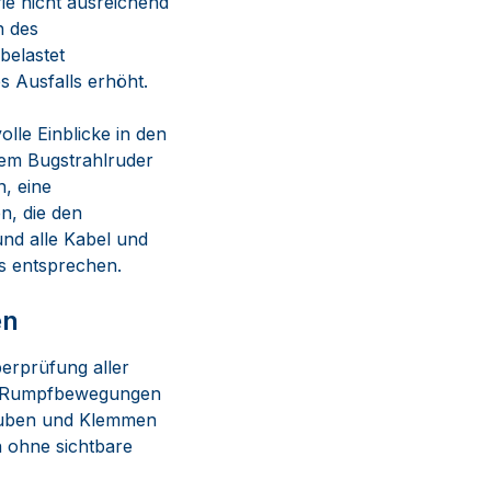
ie nicht ausreichend
n des
belastet
s Ausfalls erhöht.
lle Einblicke in den
dem Bugstrahlruder
n, eine
n, die den
und alle Kabel und
rs entsprechen.
en
berprüfung aller
r, Rumpfbewegungen
auben und Klemmen
 ohne sichtbare