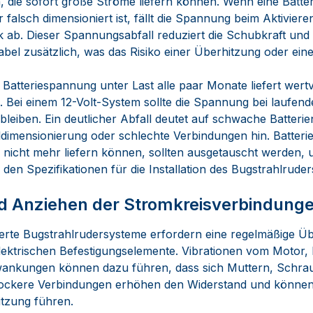
, die sofort große Ströme liefern können. Wenn eine Batter
r falsch dimensioniert ist, fällt die Spannung beim Aktiviere
k ab. Dieser Spannungsabfall reduziert die Schubkraft und 
el zusätzlich, was das Risiko einer Überhitzung oder eine
Batteriespannung unter Last alle paar Monate liefert wertvo
 Bei einem 12-Volt-System sollte die Spannung bei laufen
eiben. Ein deutlicher Abfall deutet auf schwache Batterie
imensionierung oder schlechte Verbindungen hin. Batterie
 nicht mehr liefern können, sollten ausgetauscht werden, 
en Spezifikationen für die Installation des Bugstrahlrude
nd Anziehen der Stromkreisverbindung
llierte Bugstrahlrudersysteme erfordern eine regelmäßige Ü
ektrischen Befestigungselemente. Vibrationen vom Moto
ankungen können dazu führen, dass sich Muttern, Schr
 Lockere Verbindungen erhöhen den Widerstand und können
tzung führen.