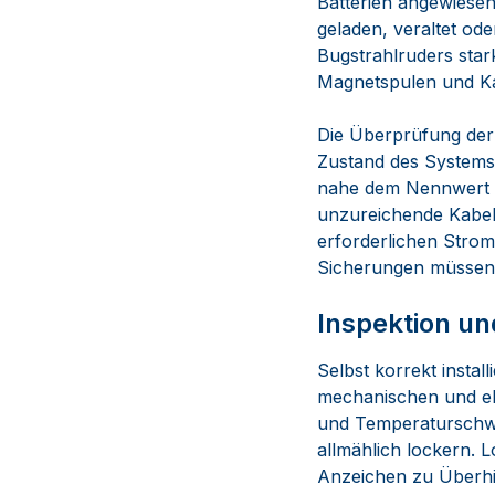
Batterien angewiesen
geladen, veraltet ode
Bugstrahlruders star
Magnetspulen und Kab
Die Überprüfung der 
Zustand des Systems.
nahe dem Nennwert bl
unzureichende Kabeld
erforderlichen Strom
Sicherungen müssen d
Inspektion u
Selbst korrekt insta
mechanischen und el
und Temperaturschw
allmählich lockern.
Anzeichen zu Überhi