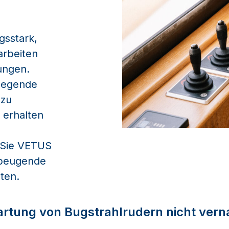
gsstark,
arbeiten
ungen.
legende
 zu
 erhalten
e Sie VETUS
rbeugende
ten.
rtung von Bugstrahlrudern nicht vern