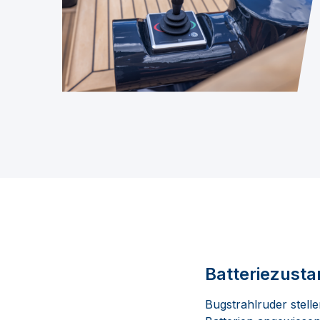
Batteriezust
Bugstrahlruder stell