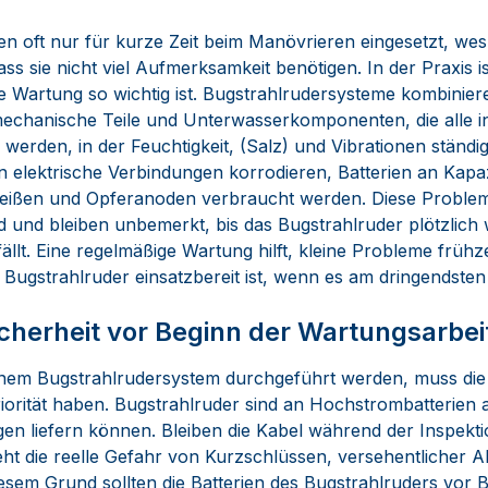
n oft nur für kurze Zeit beim Manövrieren eingesetzt, wes
s sie nicht viel Aufmerksamkeit benötigen. In der Praxis i
 Wartung so wichtig ist. Bugstrahlrudersysteme kombinier
echanische Teile und Unterwasserkomponenten, die alle in
erden, in der Feuchtigkeit, (Salz) und Vibrationen ständig
n elektrische Verbindungen korrodieren, Batterien an Kapazi
eißen und Opferanoden verbraucht werden. Diese Probleme
d und bleiben unbemerkt, bis das Bugstrahlruder plötzlich 
fällt. Eine regelmäßige Wartung hilft, kleine Probleme früh
as Bugstrahlruder einsatzbereit ist, wenn es am dringendsten
icherheit vor Beginn der Wartungsarbei
inem Bugstrahlrudersystem durchgeführt werden, muss die 
riorität haben. Bugstrahlruder sind an Hochstrombatterien 
en liefern können. Bleiben die Kabel während der Inspekt
ht die reelle Gefahr von Kurzschlüssen, versehentlicher A
esem Grund sollten die Batterien des Bugstrahlruders vor 