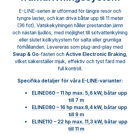
E-LINE-serien är utformad för längre resor och
tyngre laster, och kan driva båtar upp till 11 meter
(36 fot). Vätskekylningen håller prestandan jämn
och nästan ljudlös, med möjlighet till sötvattenkylning
eller slutet kölkylsystem för salta eller grumliga
förhållanden. Levereras som plug-and-play med
Swap & Go
-fästen och
Active Electronic Braking
,
vilket säkerställer mjuk, effektiv och tyst färd med
full kontroll.
Specifika detaljer för våra E-LINE-varianter:
ELINE060 – 11 hp max. 5,6 kW, båtar upp
till 7 m
ELINE080 – 16 hp max.8,4 kW, båtar upp
till 9 m
ELINE110 – 22 hp max. 11,3 kW, båtar upp
till 11 m