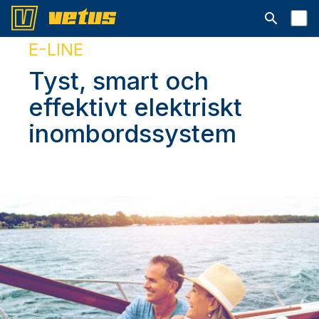
Open searc
E-LINE
Tyst, smart och
effektivt elektriskt
inombordssystem