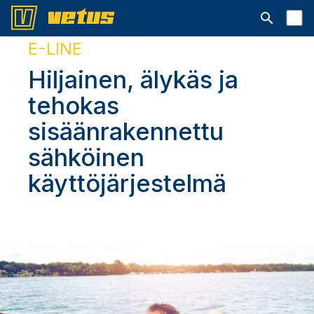
Avaa hakup
E-LINE
Hiljainen, älykäs ja
tehokas
sisäänrakennettu
sähköinen
käyttöjärjestelmä