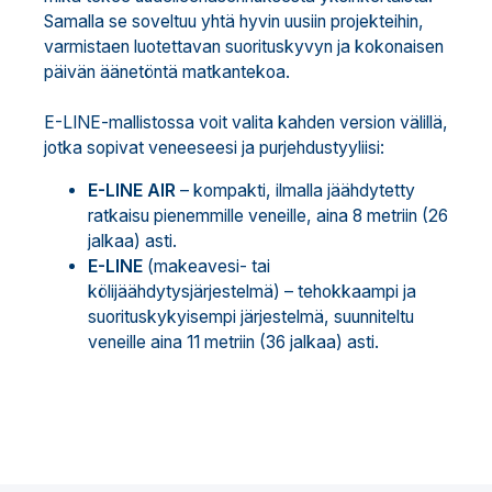
Samalla se soveltuu yhtä hyvin uusiin projekteihin,
varmistaen luotettavan suorituskyvyn ja kokonaisen
päivän äänetöntä matkantekoa.
E-LINE-mallistossa voit valita kahden version välillä,
jotka sopivat veneeseesi ja purjehdustyyliisi:
E-LINE AIR
– kompakti, ilmalla jäähdytetty
ratkaisu pienemmille veneille, aina 8 metriin (26
jalkaa) asti.
E-LINE
(makeavesi- tai
kölijäähdytysjärjestelmä) – tehokkaampi ja
suorituskykyisempi järjestelmä, suunniteltu
veneille aina 11 metriin (36 jalkaa) asti.