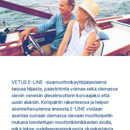
VETUS E-LINE -sisämoottorikäyttöjärjestelmä
tarjoaa hiljaista, päästötöntä voimaa sekä olemassa
oleviin veneisiin dieselmoottorin korvaajaksi että
uusiin aluksiin. Kompaktin rakenteensa ja helpon
asennettavuutensa ansiosta E-LINE voidaan
asentaa suoraan olemassa olevaan moottoripetiin
mukana toimitettujen moottorikiinnikkeiden avulla,
mikä tekee uudelleenasennuksesta yksinkertaista.