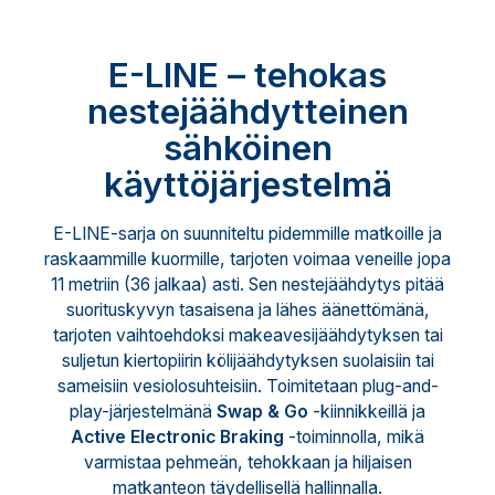
E-LINE – tehokas
nestejäähdytteinen
sähköinen
käyttöjärjestelmä
E-LINE-sarja on suunniteltu pidemmille matkoille ja
raskaammille kuormille, tarjoten voimaa veneille jopa
11 metriin (36 jalkaa) asti. Sen nestejäähdytys pitää
suorituskyvyn tasaisena ja lähes äänettömänä,
tarjoten vaihtoehdoksi makeavesijäähdytyksen tai
suljetun kiertopiirin kölijäähdytyksen suolaisiin tai
sameisiin vesiolosuhteisiin. Toimitetaan plug-and-
play-järjestelmänä
Swap & Go
-kiinnikkeillä ja
Active Electronic Braking
-toiminnolla, mikä
varmistaa pehmeän, tehokkaan ja hiljaisen
matkanteon täydellisellä hallinnalla.