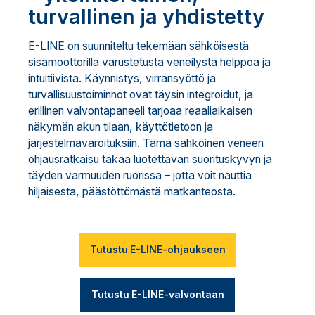
turvallinen ja yhdistetty
E-LINE on suunniteltu tekemään sähköisestä
sisämoottorilla varustetusta veneilystä helppoa ja
intuitiivista. Käynnistys, virransyöttö ja
turvallisuustoiminnot ovat täysin integroidut, ja
erillinen valvontapaneeli tarjoaa reaaliaikaisen
näkymän akun tilaan, käyttötietoon ja
järjestelmävaroituksiin. Tämä sähköinen veneen
ohjausratkaisu takaa luotettavan suorituskyvyn ja
täyden varmuuden ruorissa – jotta voit nauttia
hiljaisesta, päästöttömästä matkanteosta.
Tutustu E-LINE-ohjaukseen
Tutustu E-LINE-valvontaan