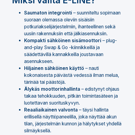
Miksi valita E-LINE?
Saumaton integrointi
– suunniteltu sopimaan
suoraan olemassa oleviin sisäisiin
potkuriakselijärjestelmiin, ihanteellinen sekä
uusiin rakennuksiin että jälkiasennuksiin.
Kompakti sähköinen sisämoottori
– plug-
and-play Swap & Go -kiinnikkeillä ja
säädettävillä kannakkeilla joustavaan
asennukseen.
Hiljainen sähköinen käyttö
– nauti
kokonaisesta päivästä vedessä ilman melua,
tärinää tai päästöjä.
Älykäs moottorinhallinta
– edistynyt ohjaus
takaa tehokkuuden, pitkän toimintasäteen ja
luotettavan suorituskyvyn.
Reaaliaikainen valvonta
– täysi hallinta
erillisellä näyttöpaneelilla, joka näyttää akun
tilan, järjestelmän kunnon ja hälytykset yhdellä
silmäyksellä.