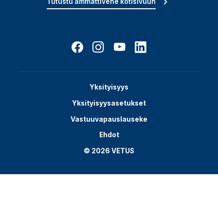
Tutustu ammattivene kotisivuun
Yksityisyys
Yksityisyysasetukset
Vastuuvapauslauseke
Ehdot
© 2026 VETUS