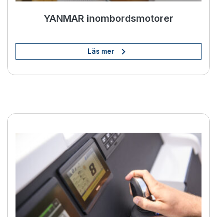
YANMAR inombordsmotorer
Läs mer
BOW PRO-thrustrar