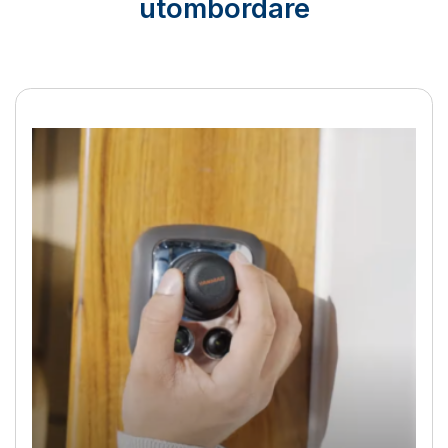
utombordare
BOW PRO-thrustrar