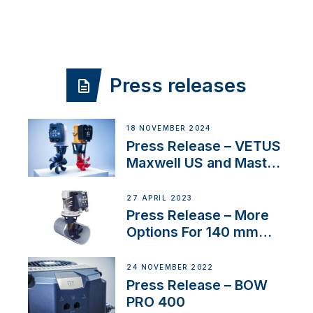
Press releases
18 NOVEMBER 2024
Press Release – VETUS
Maxwell US and Mastry
Launch Factory-Backed
Thruster Installation
27 APRIL 2023
Program
Press Release – More
Options For 140 mm
Tunnels
24 NOVEMBER 2022
Press Release – BOW
PRO 400