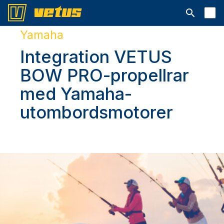
Open searc
Yamaha
Integration VETUS
BOW PRO-propellrar
med Yamaha-
utombordsmotorer