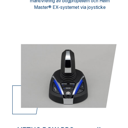
manövrering av bogpropellern och Helm
Master® EX-systemet via joysticke