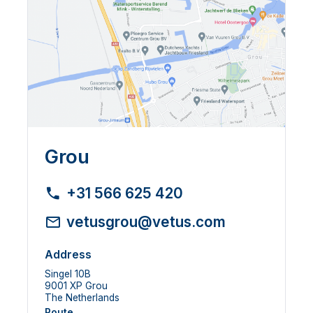
Grou
+31 566 625 420
vetusgrou@vetus.com
Address
Singel 10B
9001 XP Grou
The Netherlands
Route