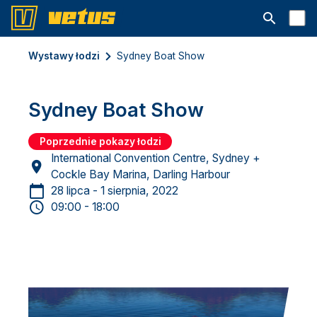
Otwórz pa
Wystawy łodzi
Sydney Boat Show
Sydney Boat Show
Poprzednie pokazy łodzi
International Convention Centre, Sydney +
Cockle Bay Marina, Darling Harbour
28 lipca - 1 sierpnia, 2022
09:00 - 18:00