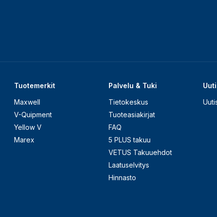
Tuotemerkit
Palvelu & Tuki
Uuti
Maxwell
Tietokeskus
Uuti
V-Quipment
Tuoteasiakirjat
Yellow V
FAQ
Marex
5 PLUS takuu
VETUS Takuuehdot
Laatuselvitys
Hinnasto