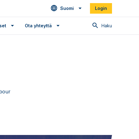
Suomi
Login
Haku
set
Ota yhteyttä
rbour