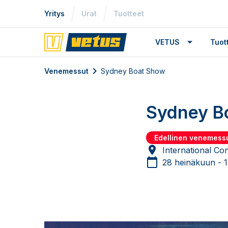
Yritys
Urat
Tuotteet
VETUS
Tuo
Venemessut
Sydney Boat Show
Sydney B
Edellinen venemess
International Co
28 heinäkuun - 