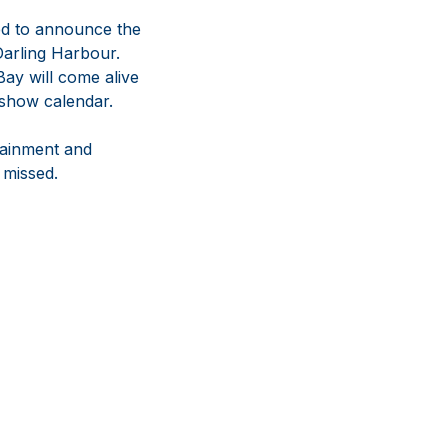
ted to announce the
Darling Harbour.
ay will come alive
 show calendar.
tainment and
 missed.