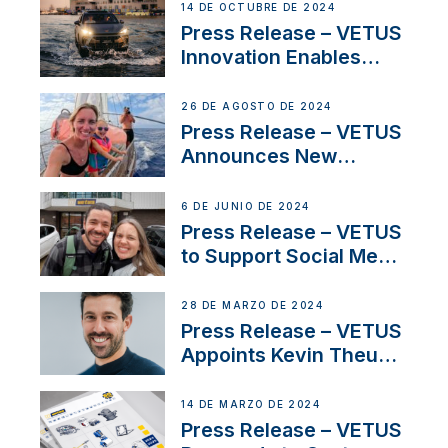
Thruster Installation
14 DE OCTUBRE DE 2024
Program
Press Release – VETUS
Innovation Enables
CUPRA Terramar Car to
Set Sail for Exclusive
26 DE AGOSTO DE 2024
America’s Cup Role
Press Release – VETUS
Announces New
Partnership with
Acclaimed Sailing
6 DE JUNIO DE 2024
YouTubers SV Delos
Press Release – VETUS
to Support Social Media
Duo’s Inspiring New
Boat Building Venture
28 DE MARZO DE 2024
Press Release – VETUS
Appoints Kevin Theuns
as Manager Sales for
Netherlands and
14 DE MARZO DE 2024
Belgium
Press Release – VETUS