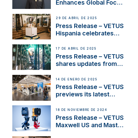
Enhances Global Focus
on Maneuvering
Systems with New
29 DE ABRIL DE 2025
Sales Manager
Press Release – VETUS
Hispania celebrates
over 50 years of
innovation and
17 DE ABRIL DE 2025
excellence in the
Press Release – VETUS
Iberian marine industry
shares updates from
SV Delos and their
exciting, catamaran
14 DE ENERO DE 2025
build
Press Release – VETUS
previews its latest
Electric Propulsion
Solutions at Boot
18 DE NOVIEMBRE DE 2024
Düsseldorf 2025
Press Release – VETUS
Maxwell US and Mastry
Launch Factory-Backed