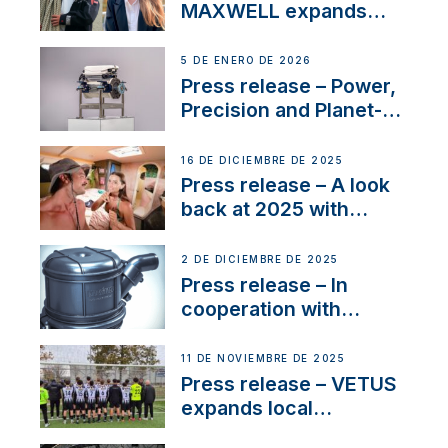
MAXWELL expands
team to strengthen
customer support and
5 DE ENERO DE 2026
service
Press release – Power,
Precision and Planet-
Friendly Performance;
the New VETUS E-LINE
16 DE DICIEMBRE DE 2025
22 kW
Press release – A look
back at 2025 with
Sailing La Vagabonde
2 DE DICIEMBRE DE 2025
Press release – In
cooperation with
NMEA®, VETUS
extends existing NMEA
11 DE NOVIEMBRE DE 2025
2000® PGN to include
Press release – VETUS
waterlock temperature
expands local
partnerships to inspire