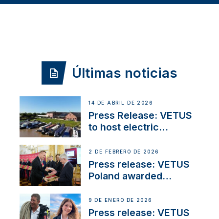
Últimas noticias
14 DE ABRIL DE 2026
Press Release: VETUS
to host electric
narrowboat experience
day at the Aqueduct
2 DE FEBRERO DE 2026
Marina
Press release: VETUS
Poland awarded
prestigious Fair Play
Company Certification
9 DE ENERO DE 2026
with distinction
Press release: VETUS