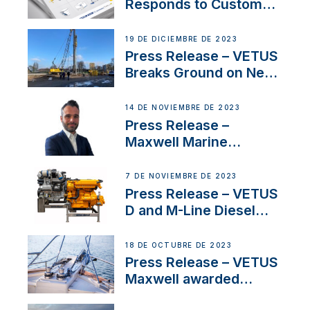
Responds to Customer
Concerns Amidst
Ongoing Economic
19 DE DICIEMBRE DE 2023
Uncertainty
Press Release – VETUS
Breaks Ground on New
Headquarters
14 DE NOVIEMBRE DE 2023
Press Release –
Maxwell Marine
Welcomes New Sales
Manager for its
7 DE NOVIEMBRE DE 2023
Superyacht Division
Press Release – VETUS
D and M-Line Diesel
Engines Gain HVO
Approval
18 DE OCTUBRE DE 2023
Press Release – VETUS
Maxwell awarded
Certified Supplier for