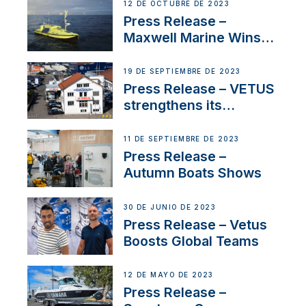
IBBI
12 DE OCTUBRE DE 2023
Press Release –
Maxwell Marine Wins
Contract to Supply
Anchoring System for
19 DE SEPTIEMBRE DE 2023
First USVs
Press Release – VETUS
strengthens its
presence in
Switzerland with new
11 DE SEPTIEMBRE DE 2023
distributor appointment
Press Release –
Autumn Boats Shows
30 DE JUNIO DE 2023
Press Release – Vetus
Boosts Global Teams
12 DE MAYO DE 2023
Press Release –