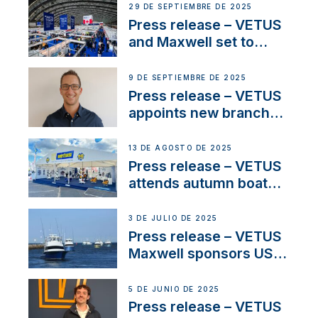
next-generation talent
29 DE SEPTIEMBRE DE 2025
and celebrate maritime
Press release – VETUS
heritage
and Maxwell set to
connect with key
OEM’s and
9 DE SEPTIEMBRE DE 2025
stakeholders in Europe
Press release – VETUS
and North America
appoints new branch
manager to lead
operations in France
13 DE AGOSTO DE 2025
Press release – VETUS
attends autumn boat
shows
3 DE JULIO DE 2025
Press release – VETUS
Maxwell sponsors US
fishing tournaments
5 DE JUNIO DE 2025
Press release – VETUS