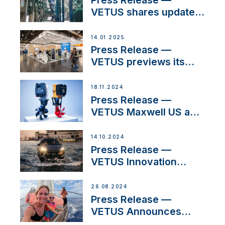
Press Release —
Iberian marine industry
VETUS shares updates
from SV Delos and
their exciting,
14.01.2025
catamaran build
Press Release —
VETUS previews its
latest Electric
Propulsion Solutions at
18.11.2024
Boot Düsseldorf 2025
Press Release —
VETUS Maxwell US and
Mastry Launch Factory-
Backed Thruster
14.10.2024
Installation Program
Press Release —
VETUS Innovation
Enables CUPRA
Terramar Car to Set Sail
26.08.2024
for Exclusive
Press Release —
America’s Cup Role
VETUS Announces
New Partnership with