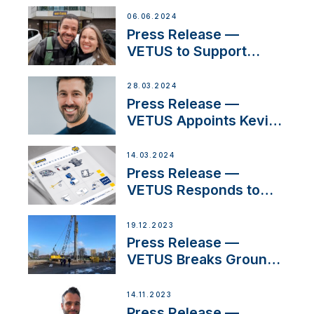
Acclaimed Sailing
06.06.2024
YouTubers SV Delos
Press Release —
VETUS to Support
Social Media Duo’s
Inspiring New Boat
28.03.2024
Building Venture
Press Release —
VETUS Appoints Kevin
Theuns as Manager
Sales for Netherlands
14.03.2024
and Belgium
Press Release —
VETUS Responds to
Customer Concerns
Amidst Ongoing
19.12.2023
Economic Uncertainty
Press Release —
VETUS Breaks Ground
on New Headquarters
14.11.2023
Press Release —