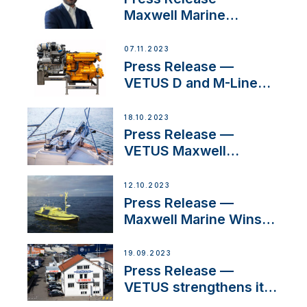
Maxwell Marine
Welcomes New Sales
Manager for its
07.11.2023
Superyacht Division
Press Release —
VETUS D and M-Line
Diesel Engines Gain
HVO Approval
18.10.2023
Press Release —
VETUS Maxwell
awarded Certified
Supplier for IBBI
12.10.2023
Press Release —
Maxwell Marine Wins
Contract to Supply
Anchoring System for
19.09.2023
First USVs
Press Release —
VETUS strengthens its
presence in