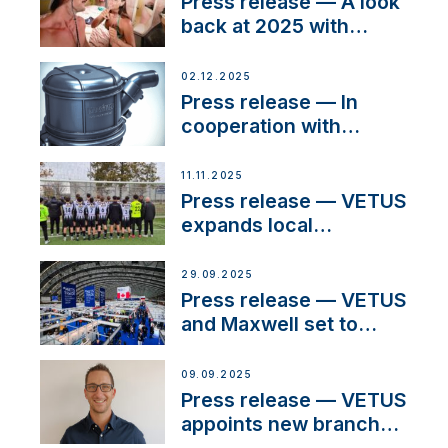
Press release — A look
back at 2025 with
Sailing La Vagabonde
02.12.2025
Press release — In
cooperation with
NMEA®, VETUS
extends existing NMEA
11.11.2025
2000® PGN to include
Press release — VETUS
waterlock temperature
expands local
partnerships to inspire
next-generation talent
29.09.2025
and celebrate maritime
Press release — VETUS
heritage
and Maxwell set to
connect with key
OEM’s and
09.09.2025
stakeholders in Europe
Press release — VETUS
and North America
appoints new branch
manager to lead