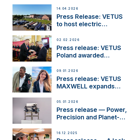
14.04.2026
Press Release: VETUS
to host electric
narrowboat experience
day at the Aqueduct
02.02.2026
Marina
Press release: VETUS
Poland awarded
prestigious Fair Play
Company Certification
09.01.2026
with distinction
Press release: VETUS
MAXWELL expands
team to strengthen
customer support and
05.01.2026
service
Press release — Power,
Precision and Planet-
Friendly Performance;
the New VETUS E-LINE
16.12.2025
22 kW