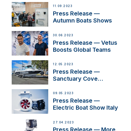
Switzerland with new
11.09.2023
distributor appointment
Press Release —
Autumn Boats Shows
30.06.2023
Press Release — Vetus
Boosts Global Teams
12.05.2023
Press Release —
Sanctuary Cove
International Boat Show
09.05.2023
Press Release —
Electric Boat Show Italy
27.04.2023
Press Release — More