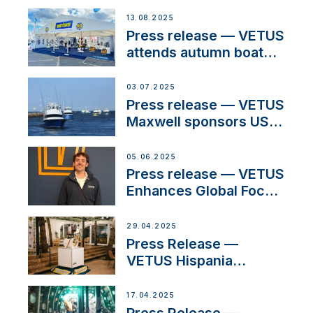
operations in France
13.08.2025
Press release — VETUS
attends autumn boat
shows
03.07.2025
Press release — VETUS
Maxwell sponsors US
fishing tournaments
05.06.2025
Press release — VETUS
Enhances Global Focus
on Maneuvering
Systems with New
29.04.2025
Sales Manager
Press Release —
VETUS Hispania
celebrates over 50
years of innovation and
17.04.2025
excellence in the